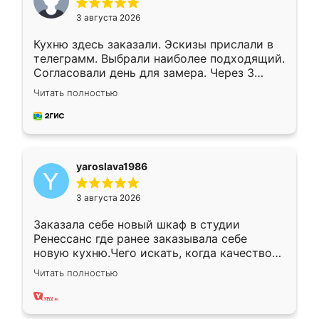
3 августа 2026
Кухню здесь заказали. Эскизы прислали в
телеграмм. Выбрали наиболее подходящий.
Согласовали день для замера. Через 3
недели кухня была уже готова. Остались
Читать полностью
довольны работой. Спасибо Ренессанс
мебель за качественную работу!
yaroslava1986
3 августа 2026
Заказала себе новый шкаф в студии
Ренессанс где ранее заказывала себе
новую кухню.Чего искать, когда качеством
вполне довольна. Служит кухня уже почти
Читать полностью
два года, нареканий нет.