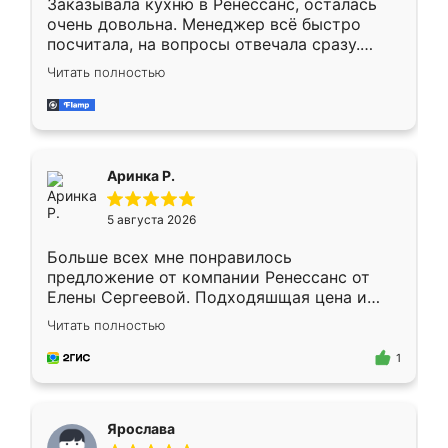
Заказывала кухню в Ренессанс, осталась
очень довольна. Менеджер всё быстро
посчитала, на вопросы отвечала сразу.
Замерщик приехал в субботу, подошёл к
Читать полностью
делу со всей ответственностью. Собрали
за день, ребята работали аккуратно, даже
пыли почти не было. Качество отличное,
ящики ходят плавно, ничего не скрипит.
Всё подошло как влитое.
Аринка Р.
5 августа 2026
Больше всех мне понравилось
предложение от компании Ренессанс от
Елены Сергеевой. Подходяшщая цена и
короткие сроки изготовления. Приехавший
Читать полностью
для замера сотрудник Владислав
предложил по моему эскизу самый
1
подходящий вариант шкафа. Немного его
видоизменил, получилось даже лучше, чем
я хотела.
Ярослава