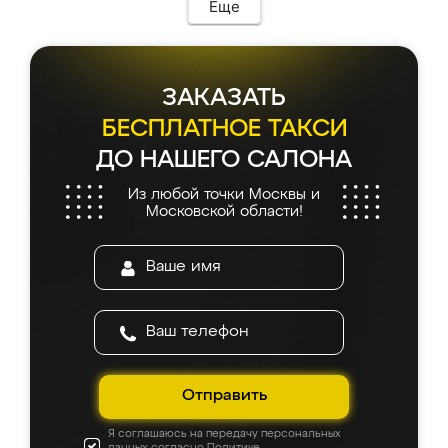
мебель сразу встала на свое место без
Еще
каких-либо доработок. Качеством осталась
довольна, все выглядит так, как и ожидала.
ЗАКАЗАТЬ
БЕСПЛАТНОЕ ТАКСИ
ДО НАШЕГО САЛОНА
Из любой точки Москвы и
Московской области!
Отправить
Я соглашаюсь на передачу персональных
данных согласно
Политике