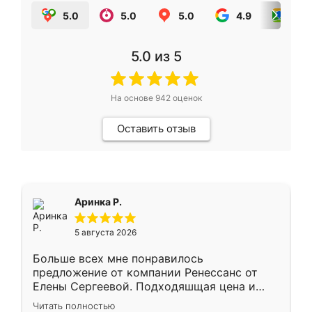
5.0
5.0
5.0
4.9
5.0
5.0
из 5
На основе
942
оценок
Оставить отзыв
Аринка Р.
5 августа 2026
Больше всех мне понравилось
предложение от компании Ренессанс от
Елены Сергеевой. Подходяшщая цена и
короткие сроки изготовления. Приехавший
Читать полностью