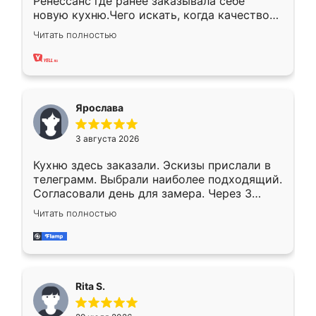
Ренессанс где ранее заказывала себе
новую кухню.Чего искать, когда качеством
вполне довольна. Служит кухня уже почти
Читать полностью
два года, нареканий нет.
Ярослава
3 августа 2026
Кухню здесь заказали. Эскизы прислали в
телеграмм. Выбрали наиболее подходящий.
Согласовали день для замера. Через 3
недели кухня была уже готова. Остались
Читать полностью
довольны работой. Спасибо Ренессанс
мебель за качественную работу!
Rita S.