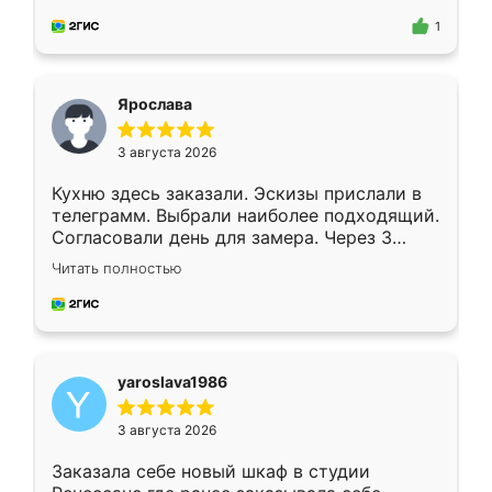
для замера сотрудник Владислав
предложил по моему эскизу самый
1
подходящий вариант шкафа. Немного его
видоизменил, получилось даже лучше, чем
я хотела.
Ярослава
3 августа 2026
Кухню здесь заказали. Эскизы прислали в
телеграмм. Выбрали наиболее подходящий.
Согласовали день для замера. Через 3
недели кухня была уже готова. Остались
Читать полностью
довольны работой. Спасибо Ренессанс
мебель за качественную работу!
yaroslava1986
3 августа 2026
Заказала себе новый шкаф в студии