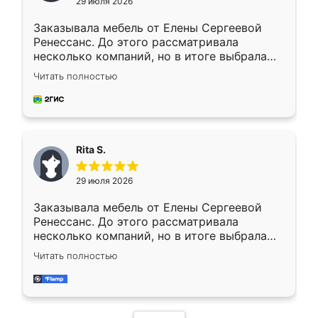
29 июля 2026
Заказывала мебель от Елены Сергеевой
Ренессанс. До этого рассматривала
несколько компаний, но в итоге выбрала
эту. Сначала обговорили условия, потом
Читать полностью
приехал замерщик, всё спокойно объяснил
и снял размеры. Изготовили в срок, с
доставкой тоже никаких проблем не
возникло. Сборку выполнили аккуратно,
мебель сразу встала на свое место без
Rita S.
каких-либо доработок. Качеством осталась
довольна, все выглядит так, как и ожидала.
29 июля 2026
Заказывала мебель от Елены Сергеевой
Ренессанс. До этого рассматривала
несколько компаний, но в итоге выбрала
эту. Сначала обговорили условия, потом
Читать полностью
приехал замерщик, всё спокойно объяснил
и снял размеры. Изготовили в срок, с
доставкой тоже никаких проблем не
возникло. Сборку выполнили аккуратно,