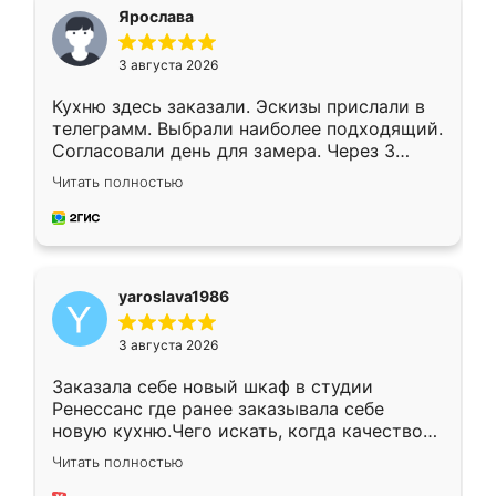
я хотела.
Ярослава
3 августа 2026
Кухню здесь заказали. Эскизы прислали в
телеграмм. Выбрали наиболее подходящий.
Согласовали день для замера. Через 3
недели кухня была уже готова. Остались
Читать полностью
довольны работой. Спасибо Ренессанс
мебель за качественную работу!
yaroslava1986
3 августа 2026
Заказала себе новый шкаф в студии
Ренессанс где ранее заказывала себе
новую кухню.Чего искать, когда качеством
вполне довольна. Служит кухня уже почти
Читать полностью
два года, нареканий нет.