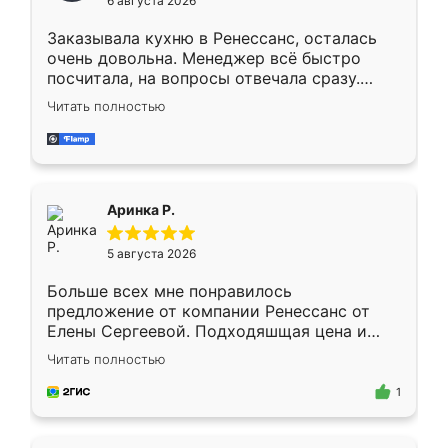
6 августа 2026
мебели буду заказывать только здесь.
Заказывала кухню в Ренессанс, осталась
очень довольна. Менеджер всё быстро
посчитала, на вопросы отвечала сразу.
Замерщик приехал в субботу, подошёл к
Читать полностью
делу со всей ответственностью. Собрали
за день, ребята работали аккуратно, даже
пыли почти не было. Качество отличное,
ящики ходят плавно, ничего не скрипит.
Всё подошло как влитое.
Аринка Р.
5 августа 2026
Больше всех мне понравилось
предложение от компании Ренессанс от
Елены Сергеевой. Подходяшщая цена и
короткие сроки изготовления. Приехавший
Читать полностью
для замера сотрудник Владислав
предложил по моему эскизу самый
1
подходящий вариант шкафа. Немного его
видоизменил, получилось даже лучше, чем