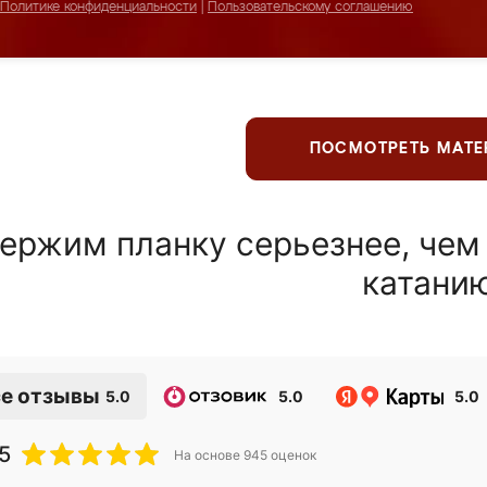
Политике конфиденциальности
|
Пользовательскому соглашению
ПОСМОТРЕТЬ МАТ
ержим планку серьезнее, чем
катани
е отзывы
5.0
5.0
5.0
5
На основе
945
оценок