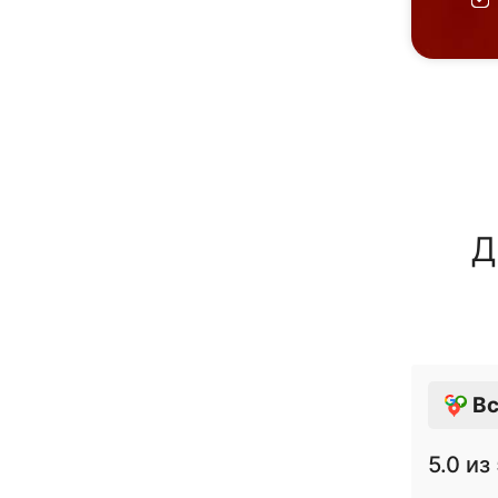
Д
Вс
5.0
из 