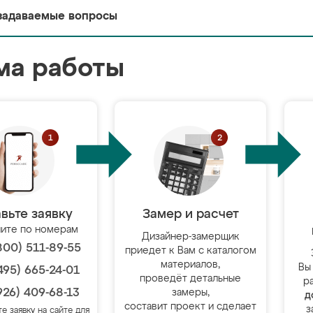
задаваемые вопросы
ма работы
вьте заявку
Замер и расчет
ите по номерам
Дизайнер-замерщик
800) 511-89-55
приедет к Вам с каталогом
материалов,
Вы
495) 665-24-01
проведёт детальные
р
926) 409-68-13
замеры,
д
составит проект и сделает
з
те заявку на сайте для