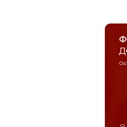
Ф
Д
Ост