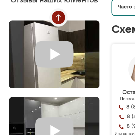
Отзывы наших клиентов
Часто 
Схе
Оста
Позвон
8 (
8 (
8 (
Или оставь