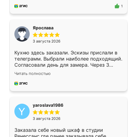
предложил по моему эскизу самый
1
подходящий вариант шкафа. Немного его
видоизменил, получилось даже лучше, чем
я хотела.
Ярослава
3 августа 2026
Кухню здесь заказали. Эскизы прислали в
телеграмм. Выбрали наиболее подходящий.
Согласовали день для замера. Через 3
недели кухня была уже готова. Остались
Читать полностью
довольны работой. Спасибо Ренессанс
мебель за качественную работу!
yaroslava1986
3 августа 2026
Заказала себе новый шкаф в студии
Ренессанс где ранее заказывала себе