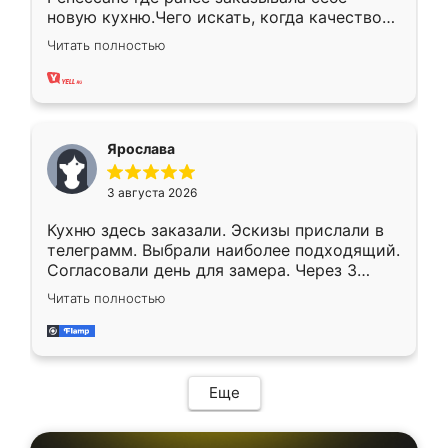
новую кухню.Чего искать, когда качеством
вполне довольна. Служит кухня уже почти
Читать полностью
два года, нареканий нет.
Ярослава
3 августа 2026
Кухню здесь заказали. Эскизы прислали в
телеграмм. Выбрали наиболее подходящий.
Согласовали день для замера. Через 3
недели кухня была уже готова. Остались
Читать полностью
довольны работой. Спасибо Ренессанс
мебель за качественную работу!
Еще