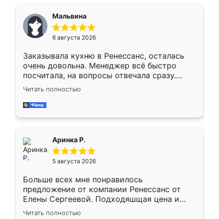
ящики ходят плавно, ничего не скрипит.
Всё подошло как влитое.
Мальвина
6 августа 2026
Заказывала кухню в Ренессанс, осталась
очень довольна. Менеджер всё быстро
посчитала, на вопросы отвечала сразу.
Замерщик приехал в субботу, подошёл к
Читать полностью
делу со всей ответственностью. Собрали
за день, ребята работали аккуратно, даже
пыли почти не было. Качество отличное,
ящики ходят плавно, ничего не скрипит.
Всё подошло как влитое.
Аринка Р.
5 августа 2026
Больше всех мне понравилось
предложение от компании Ренессанс от
Елены Сергеевой. Подходяшщая цена и
короткие сроки изготовления. Приехавший
Читать полностью
для замера сотрудник Владислав