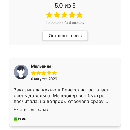
5.0
из 5
На основе
944
оценок
Оставить отзыв
Мальвина
6 августа 2026
Заказывала кухню в Ренессанс, осталась
очень довольна. Менеджер всё быстро
посчитала, на вопросы отвечала сразу.
Замерщик приехал в субботу, подошёл к
Читать полностью
делу со всей ответственностью. Собрали
за день, ребята работали аккуратно, даже
пыли почти не было. Качество отличное,