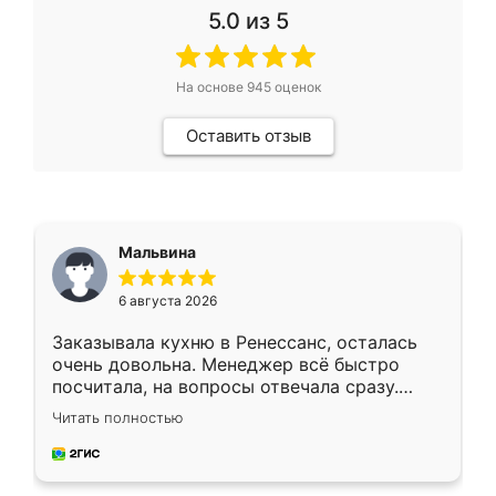
5.0
из 5
На основе
945
оценок
Оставить отзыв
Мальвина
6 августа 2026
Заказывала кухню в Ренессанс, осталась
очень довольна. Менеджер всё быстро
посчитала, на вопросы отвечала сразу.
Замерщик приехал в субботу, подошёл к
Читать полностью
делу со всей ответственностью. Собрали
за день, ребята работали аккуратно, даже
пыли почти не было. Качество отличное,