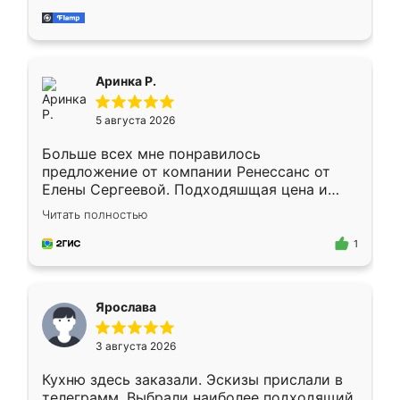
за день, ребята работали аккуратно, даже
пыли почти не было. Качество отличное,
ящики ходят плавно, ничего не скрипит.
Всё подошло как влитое.
Аринка Р.
5 августа 2026
Больше всех мне понравилось
предложение от компании Ренессанс от
Елены Сергеевой. Подходяшщая цена и
короткие сроки изготовления. Приехавший
Читать полностью
для замера сотрудник Владислав
предложил по моему эскизу самый
1
подходящий вариант шкафа. Немного его
видоизменил, получилось даже лучше, чем
я хотела.
Ярослава
3 августа 2026
Кухню здесь заказали. Эскизы прислали в
телеграмм. Выбрали наиболее подходящий.