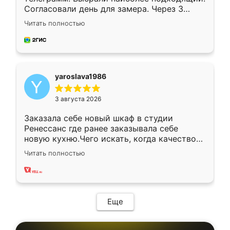
Согласовали день для замера. Через 3
недели кухня была уже готова. Остались
Читать полностью
довольны работой. Спасибо Ренессанс
мебель за качественную работу!
yaroslava1986
3 августа 2026
Заказала себе новый шкаф в студии
Ренессанс где ранее заказывала себе
новую кухню.Чего искать, когда качеством
вполне довольна. Служит кухня уже почти
Читать полностью
два года, нареканий нет.
Еще