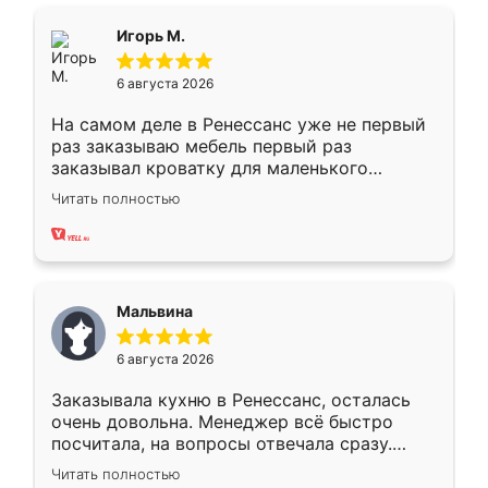
ящики ходят плавно, ничего не скрипит.
Всё подошло как влитое.
Игорь М.
6 августа 2026
На самом деле в Ренессанс уже не первый
раз заказываю мебель первый раз
заказывал кроватку для маленького
ребёнка при его рождении ,во второй раз
Читать полностью
заказал шкаф-купе. По качеству очень
хорошее сборка достаточно быстрая,
также адекватные цены. До этого
сравнивал с разными конкурентами в этом
сегменте ,выбор у конкурентов куда
Мальвина
меньше, здесь же он более разнообразный.
Мне нравится ,если что-то потребуется из
6 августа 2026
мебели буду заказывать только здесь.
Заказывала кухню в Ренессанс, осталась
очень довольна. Менеджер всё быстро
посчитала, на вопросы отвечала сразу.
Замерщик приехал в субботу, подошёл к
Читать полностью
делу со всей ответственностью. Собрали