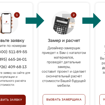
вьте заявку
Замер и расчет
ите по номерам
Дизайнер-замерщик
800) 511-89-55
приедет к Вам с каталогом
материалов,
Вы
495) 665-24-01
проведёт детальные
р
926) 409-68-13
замеры,
д
составит проект и сделает
з
те заявку на сайте для
окончательный расчёт
нсультации и
стоимости Вашей будущей
ительного расчёта
стоимости.
мебели.
ВЫЗВАТЬ ЗАМЕРЩИКА
АВИТЬ ЗАЯВКУ