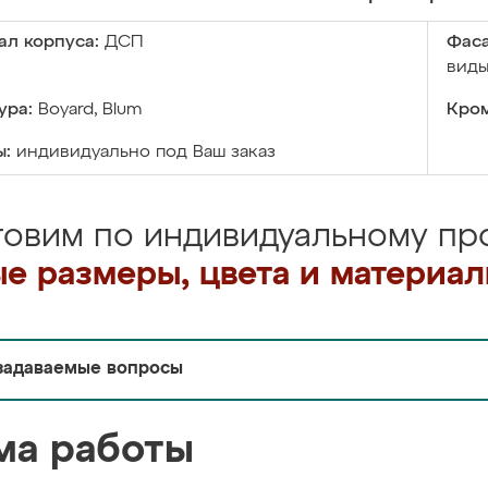
ал корпуса:
ДСП
Фаса
виды
ура:
Boyard, Blum
Кром
ы:
индивидуально под Ваш заказ
товим по индивидуальному про
е размеры, цвета и материа
задаваемые вопросы
ма работы