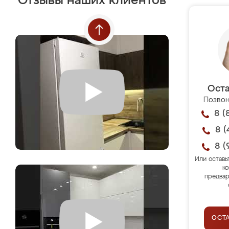
Отзывы наших клиентов
Оста
Позвон
8 (
8 (
8 (
Или оставь
ко
предвар
ОСТ