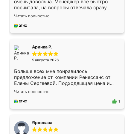
очень довольна. Менеджер всё быстро
посчитала, на вопросы отвечала сразу.
Замерщик приехал в субботу, подошёл к
Читать полностью
делу со всей ответственностью. Собрали
за день, ребята работали аккуратно, даже
пыли почти не было. Качество отличное,
ящики ходят плавно, ничего не скрипит.
Всё подошло как влитое.
Аринка Р.
5 августа 2026
Больше всех мне понравилось
предложение от компании Ренессанс от
Елены Сергеевой. Подходяшщая цена и
короткие сроки изготовления. Приехавший
Читать полностью
для замера сотрудник Владислав
предложил по моему эскизу самый
1
подходящий вариант шкафа. Немного его
видоизменил, получилось даже лучше, чем
я хотела.
Ярослава