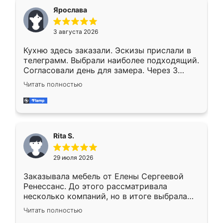
Ярослава
3 августа 2026
Кухню здесь заказали. Эскизы прислали в
телеграмм. Выбрали наиболее подходящий.
Согласовали день для замера. Через 3
недели кухня была уже готова. Остались
Читать полностью
довольны работой. Спасибо Ренессанс
мебель за качественную работу!
Rita S.
29 июля 2026
Заказывала мебель от Елены Сергеевой
Ренессанс. До этого рассматривала
несколько компаний, но в итоге выбрала
эту. Сначала обговорили условия, потом
Читать полностью
приехал замерщик, всё спокойно объяснил