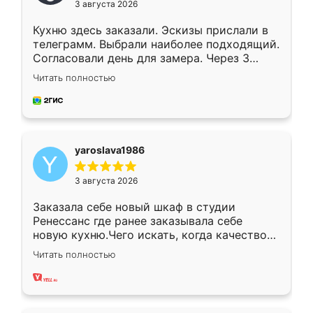
3 августа 2026
Кухню здесь заказали. Эскизы прислали в
телеграмм. Выбрали наиболее подходящий.
Согласовали день для замера. Через 3
недели кухня была уже готова. Остались
Читать полностью
довольны работой. Спасибо Ренессанс
мебель за качественную работу!
yaroslava1986
3 августа 2026
Заказала себе новый шкаф в студии
Ренессанс где ранее заказывала себе
новую кухню.Чего искать, когда качеством
вполне довольна. Служит кухня уже почти
Читать полностью
два года, нареканий нет.