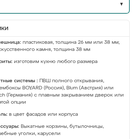
▼
ики
лешница:
пластиковая, толщина 26 мм или 38 мм;
скусственного камня, толщина 38 мм
риты:
изготовим кухню любого размера
тные системы :
ПВШ полного открывания,
ембоксы BOYARD (Россия), Blum (Австрия) или
ich (Германия) с плавным закрыванием дверок или
этой опции
ль:
в цвет фасадов или корпуса
ссуары:
Выкатные корзины, бутылочницы,
ебные уголки, карусели