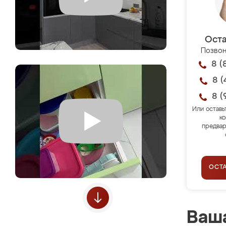
Оста
Позвон
8 (
8 (
8 (
Или оставь
ко
предвар
ОСТ
Ваша