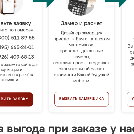
вьте заявку
Замер и расчет
ите по номерам
Дизайнер-замерщик
800) 511-89-55
приедет к Вам с каталогом
материалов,
Вы
495) 665-24-01
проведёт детальные
р
926) 409-68-13
замеры,
д
составит проект и сделает
з
те заявку на сайте для
окончательный расчёт
нсультации и
стоимости Вашей будущей
ительного расчёта
стоимости.
мебели.
ВЫЗВАТЬ ЗАМЕРЩИКА
АВИТЬ ЗАЯВКУ
 выгода при заказе у на