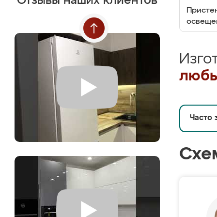
Отзывы наших клиентов
Пристен
освеще
Изго
любы
Часто 
Схе