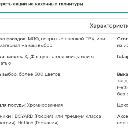
реть акции на кухонные гарнитуры
Характерист
ал фасадов:
МДФ, покрытые плёнкой ПВХ, или
Сто
материал на ваш выбор
из и
я панель:
ХДФ в цвет столешницы или с
Габа
чатью
а выбор, более 300 цветов
Выка
танд
Hett
без 
ля посуды:
Хромированная
Цоко
ники :
BOYARD (Россия) или премиум класса
Аксе
встрия), Hettich (Германия)
волш