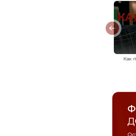
Как 
Ф
Д
Ост