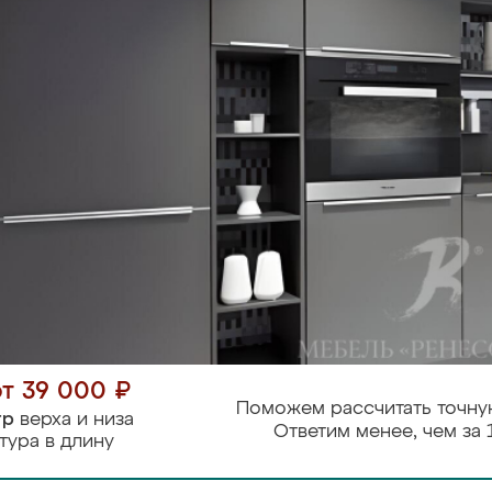
от 39 000 ₽
Поможем рассчитать точну
тр
верха и низа
Ответим менее, чем за 
тура в длину