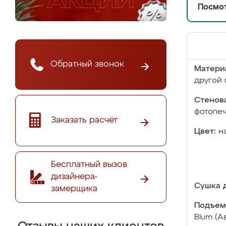
Посмот
Обратный звонок
Матери
другой 
Стенова
фотопе
Заказать расчёт
Цвет:
н
Бесплатный вызов
дизайнера-
Сушка д
замерщика
Подъем
Blum (А