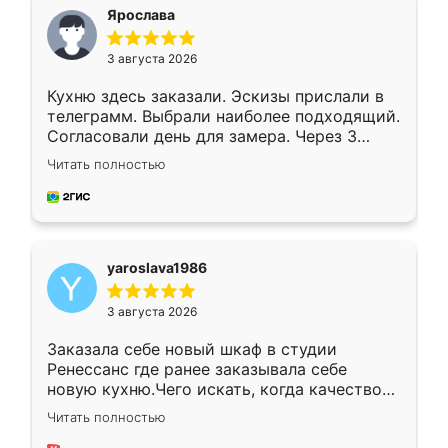
я хотела.
Ярослава
3 августа 2026
Кухню здесь заказали. Эскизы прислали в
телеграмм. Выбрали наиболее подходящий.
Согласовали день для замера. Через 3
недели кухня была уже готова. Остались
Читать полностью
довольны работой. Спасибо Ренессанс
мебель за качественную работу!
yaroslava1986
3 августа 2026
Заказала себе новый шкаф в студии
Ренессанс где ранее заказывала себе
новую кухню.Чего искать, когда качеством
вполне довольна. Служит кухня уже почти
Читать полностью
два года, нареканий нет.