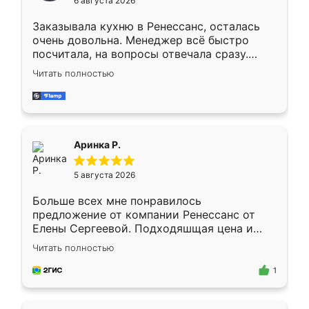
6 августа 2026
мебели буду заказывать только здесь.
Заказывала кухню в Ренессанс, осталась
очень довольна. Менеджер всё быстро
посчитала, на вопросы отвечала сразу.
Замерщик приехал в субботу, подошёл к
Читать полностью
делу со всей ответственностью. Собрали
за день, ребята работали аккуратно, даже
пыли почти не было. Качество отличное,
ящики ходят плавно, ничего не скрипит.
Всё подошло как влитое.
Аринка Р.
5 августа 2026
Больше всех мне понравилось
предложение от компании Ренессанс от
Елены Сергеевой. Подходяшщая цена и
короткие сроки изготовления. Приехавший
Читать полностью
для замера сотрудник Владислав
предложил по моему эскизу самый
1
подходящий вариант шкафа. Немного его
видоизменил, получилось даже лучше, чем