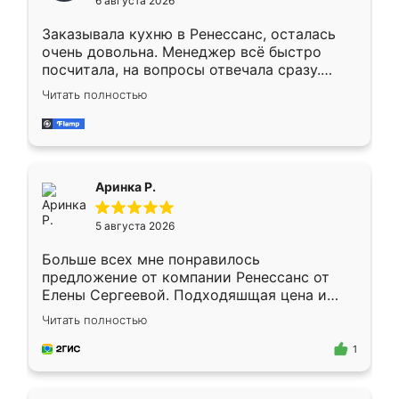
6 августа 2026
мебели буду заказывать только здесь.
Заказывала кухню в Ренессанс, осталась
очень довольна. Менеджер всё быстро
посчитала, на вопросы отвечала сразу.
Замерщик приехал в субботу, подошёл к
Читать полностью
делу со всей ответственностью. Собрали
за день, ребята работали аккуратно, даже
пыли почти не было. Качество отличное,
ящики ходят плавно, ничего не скрипит.
Всё подошло как влитое.
Аринка Р.
5 августа 2026
Больше всех мне понравилось
предложение от компании Ренессанс от
Елены Сергеевой. Подходяшщая цена и
короткие сроки изготовления. Приехавший
Читать полностью
для замера сотрудник Владислав
предложил по моему эскизу самый
1
подходящий вариант шкафа. Немного его
видоизменил, получилось даже лучше, чем