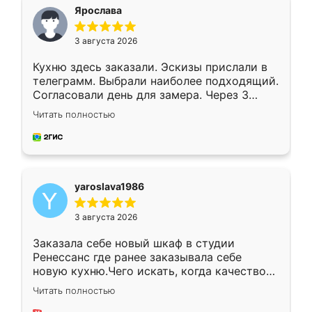
я хотела.
Ярослава
3 августа 2026
Кухню здесь заказали. Эскизы прислали в
телеграмм. Выбрали наиболее подходящий.
Согласовали день для замера. Через 3
недели кухня была уже готова. Остались
Читать полностью
довольны работой. Спасибо Ренессанс
мебель за качественную работу!
yaroslava1986
3 августа 2026
Заказала себе новый шкаф в студии
Ренессанс где ранее заказывала себе
новую кухню.Чего искать, когда качеством
вполне довольна. Служит кухня уже почти
Читать полностью
два года, нареканий нет.