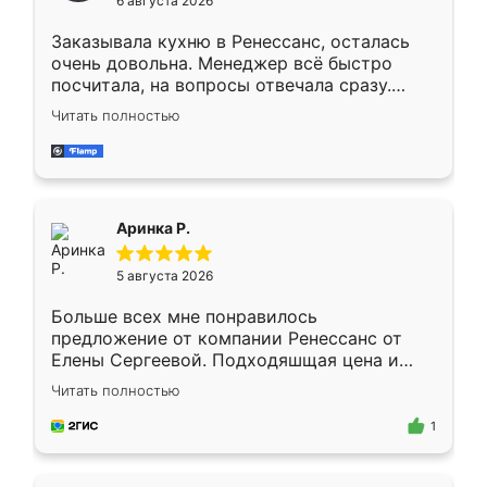
6 августа 2026
мебели буду заказывать только здесь.
Заказывала кухню в Ренессанс, осталась
очень довольна. Менеджер всё быстро
посчитала, на вопросы отвечала сразу.
Замерщик приехал в субботу, подошёл к
Читать полностью
делу со всей ответственностью. Собрали
за день, ребята работали аккуратно, даже
пыли почти не было. Качество отличное,
ящики ходят плавно, ничего не скрипит.
Всё подошло как влитое.
Аринка Р.
5 августа 2026
Больше всех мне понравилось
предложение от компании Ренессанс от
Елены Сергеевой. Подходяшщая цена и
короткие сроки изготовления. Приехавший
Читать полностью
для замера сотрудник Владислав
предложил по моему эскизу самый
1
подходящий вариант шкафа. Немного его
видоизменил, получилось даже лучше, чем