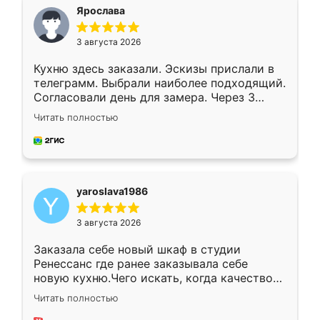
я хотела.
Ярослава
3 августа 2026
Кухню здесь заказали. Эскизы прислали в
телеграмм. Выбрали наиболее подходящий.
Согласовали день для замера. Через 3
недели кухня была уже готова. Остались
Читать полностью
довольны работой. Спасибо Ренессанс
мебель за качественную работу!
yaroslava1986
3 августа 2026
Заказала себе новый шкаф в студии
Ренессанс где ранее заказывала себе
новую кухню.Чего искать, когда качеством
вполне довольна. Служит кухня уже почти
Читать полностью
два года, нареканий нет.