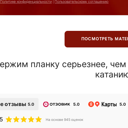
Политике конфиденциальности
|
Пользовательскому соглашению
ПОСМОТРЕТЬ МАТ
ержим планку серьезнее, чем
катани
е отзывы
5.0
5.0
5.0
5
На основе
945
оценок