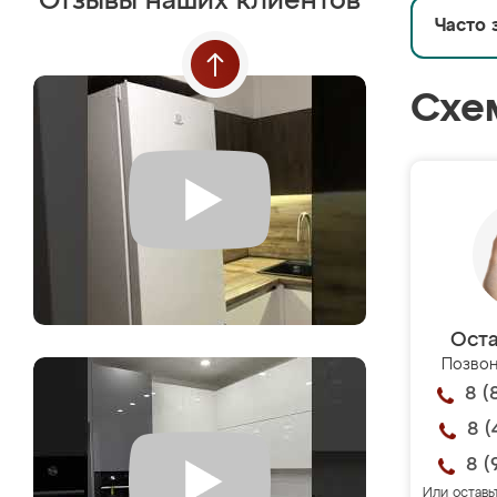
Отзывы наших клиентов
Часто 
Схе
Оста
Позвон
8 (
8 (
8 (
Или оставь