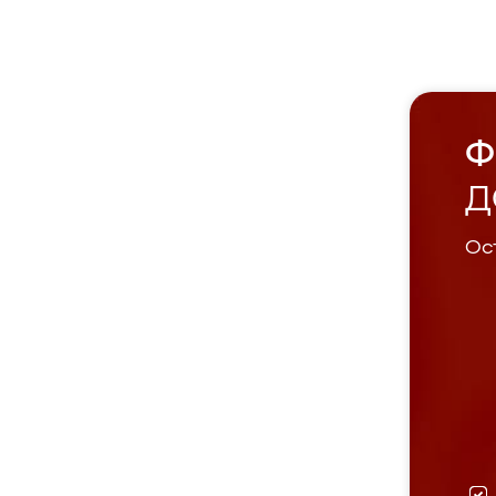
Ф
Д
Ост