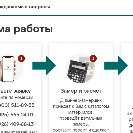
задаваемые вопросы
ма работы
вьте заявку
Замер и расчет
ите по номерам
Дизайнер-замерщик
800) 511-89-55
приедет к Вам с каталогом
материалов,
Вы
495) 665-24-01
проведёт детальные
р
926) 409-68-13
замеры,
д
составит проект и сделает
з
те заявку на сайте для