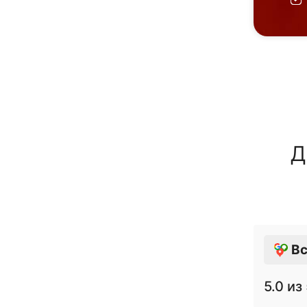
Д
Вс
5.0
из 