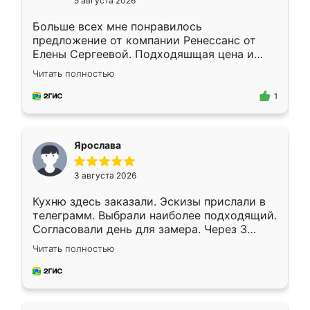
5 августа 2026
Больше всех мне понравилось
предложение от компании Ренессанс от
Елены Сергеевой. Подходяшщая цена и
короткие сроки изготовления. Приехавший
Читать полностью
для замера сотрудник Владислав
предложил по моему эскизу самый
1
подходящий вариант шкафа. Немного его
видоизменил, получилось даже лучше, чем
я хотела.
Ярослава
3 августа 2026
Кухню здесь заказали. Эскизы прислали в
телеграмм. Выбрали наиболее подходящий.
Согласовали день для замера. Через 3
недели кухня была уже готова. Остались
Читать полностью
довольны работой. Спасибо Ренессанс
мебель за качественную работу!