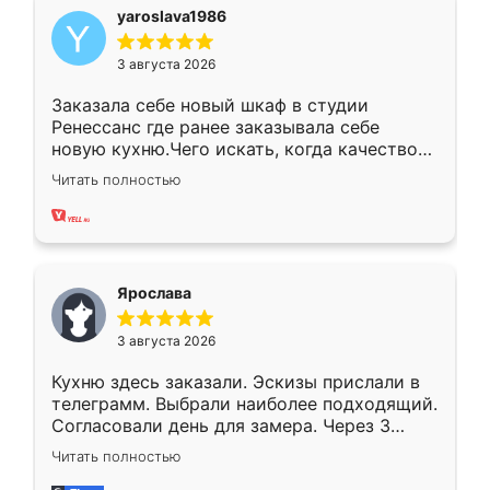
yaroslava1986
3 августа 2026
Заказала себе новый шкаф в студии
Ренессанс где ранее заказывала себе
новую кухню.Чего искать, когда качеством
вполне довольна. Служит кухня уже почти
Читать полностью
два года, нареканий нет.
Ярослава
3 августа 2026
Кухню здесь заказали. Эскизы прислали в
телеграмм. Выбрали наиболее подходящий.
Согласовали день для замера. Через 3
недели кухня была уже готова. Остались
Читать полностью
довольны работой. Спасибо Ренессанс