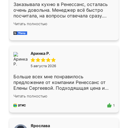
Заказывала кухню в Ренессанс, осталась
очень довольна. Менеджер всё быстро
посчитала, на вопросы отвечала сразу.
Замерщик приехал в субботу, подошёл к
Читать полностью
делу со всей ответственностью. Собрали
за день, ребята работали аккуратно, даже
пыли почти не было. Качество отличное,
ящики ходят плавно, ничего не скрипит.
Всё подошло как влитое.
Аринка Р.
5 августа 2026
Больше всех мне понравилось
предложение от компании Ренессанс от
Елены Сергеевой. Подходяшщая цена и
короткие сроки изготовления. Приехавший
Читать полностью
для замера сотрудник Владислав
предложил по моему эскизу самый
1
подходящий вариант шкафа. Немного его
видоизменил, получилось даже лучше, чем
я хотела.
Ярослава