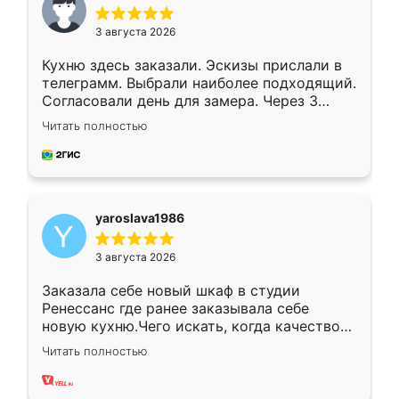
3 августа 2026
Кухню здесь заказали. Эскизы прислали в
телеграмм. Выбрали наиболее подходящий.
Согласовали день для замера. Через 3
недели кухня была уже готова. Остались
Читать полностью
довольны работой. Спасибо Ренессанс
мебель за качественную работу!
yaroslava1986
3 августа 2026
Заказала себе новый шкаф в студии
Ренессанс где ранее заказывала себе
новую кухню.Чего искать, когда качеством
вполне довольна. Служит кухня уже почти
Читать полностью
два года, нареканий нет.