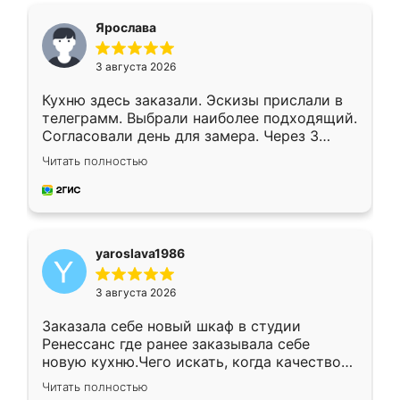
я хотела.
Ярослава
3 августа 2026
Кухню здесь заказали. Эскизы прислали в
телеграмм. Выбрали наиболее подходящий.
Согласовали день для замера. Через 3
недели кухня была уже готова. Остались
Читать полностью
довольны работой. Спасибо Ренессанс
мебель за качественную работу!
yaroslava1986
3 августа 2026
Заказала себе новый шкаф в студии
Ренессанс где ранее заказывала себе
новую кухню.Чего искать, когда качеством
вполне довольна. Служит кухня уже почти
Читать полностью
два года, нареканий нет.