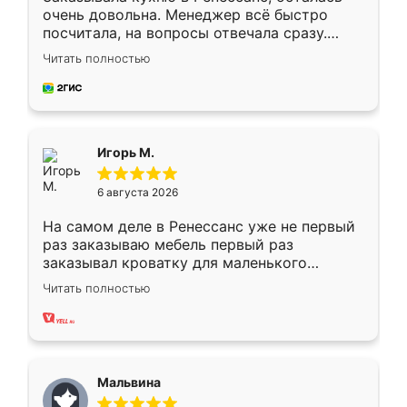
очень довольна. Менеджер всё быстро
посчитала, на вопросы отвечала сразу.
Замерщик приехал в субботу, подошёл к
Читать полностью
делу со всей ответственностью. Собрали
за день, ребята работали аккуратно, даже
пыли почти не было. Качество отличное,
ящики ходят плавно, ничего не скрипит.
Всё подошло как влитое.
Игорь М.
6 августа 2026
На самом деле в Ренессанс уже не первый
раз заказываю мебель первый раз
заказывал кроватку для маленького
ребёнка при его рождении ,во второй раз
Читать полностью
заказал шкаф-купе. По качеству очень
хорошее сборка достаточно быстрая,
также адекватные цены. До этого
сравнивал с разными конкурентами в этом
сегменте ,выбор у конкурентов куда
Мальвина
меньше, здесь же он более разнообразный.