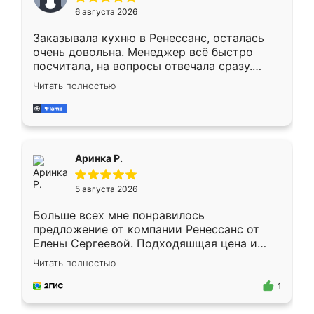
Мне нравится ,если что-то потребуется из
6 августа 2026
мебели буду заказывать только здесь.
Заказывала кухню в Ренессанс, осталась
очень довольна. Менеджер всё быстро
посчитала, на вопросы отвечала сразу.
Замерщик приехал в субботу, подошёл к
Читать полностью
делу со всей ответственностью. Собрали
за день, ребята работали аккуратно, даже
пыли почти не было. Качество отличное,
ящики ходят плавно, ничего не скрипит.
Всё подошло как влитое.
Аринка Р.
5 августа 2026
Больше всех мне понравилось
предложение от компании Ренессанс от
Елены Сергеевой. Подходяшщая цена и
короткие сроки изготовления. Приехавший
Читать полностью
для замера сотрудник Владислав
предложил по моему эскизу самый
1
подходящий вариант шкафа. Немного его
видоизменил, получилось даже лучше, чем