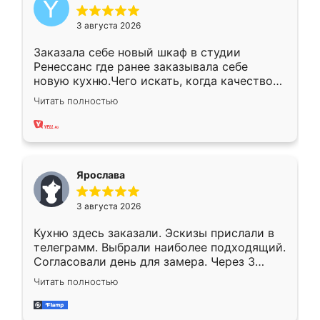
3 августа 2026
Заказала себе новый шкаф в студии
Ренессанс где ранее заказывала себе
новую кухню.Чего искать, когда качеством
вполне довольна. Служит кухня уже почти
Читать полностью
два года, нареканий нет.
Ярослава
3 августа 2026
Кухню здесь заказали. Эскизы прислали в
телеграмм. Выбрали наиболее подходящий.
Согласовали день для замера. Через 3
недели кухня была уже готова. Остались
Читать полностью
довольны работой. Спасибо Ренессанс
мебель за качественную работу!