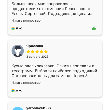
Больше всех мне понравилось
предложение от компании Ренессанс от
Елены Сергеевой. Подходяшщая цена и
короткие сроки изготовления. Приехавший
Читать полностью
для замера сотрудник Владислав
предложил по моему эскизу самый
1
подходящий вариант шкафа. Немного его
видоизменил, получилось даже лучше, чем
я хотела.
Ярослава
3 августа 2026
Кухню здесь заказали. Эскизы прислали в
телеграмм. Выбрали наиболее подходящий.
Согласовали день для замера. Через 3
недели кухня была уже готова. Остались
Читать полностью
довольны работой. Спасибо Ренессанс
мебель за качественную работу!
yaroslava1986