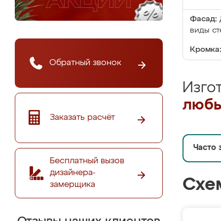
Фасад:
виды ст
Кромка
Обратный звонок
Изго
любы
Заказать расчёт
Часто 
Бесплатный вызов
дизайнера-
Схе
замерщика