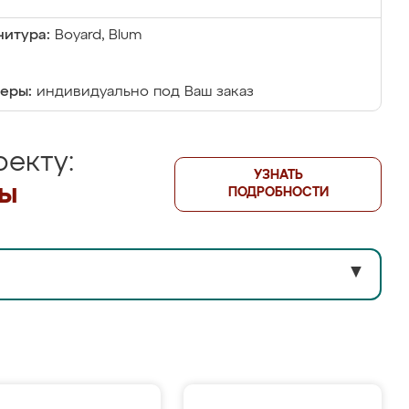
итура:
Boyard, Blum
еры:
индивидуально под Ваш заказ
екту:
УЗНАТЬ
лы
ПОДРОБНОСТИ
▼