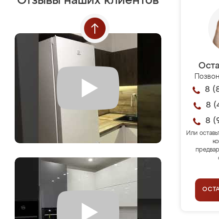
Отзывы наших клиентов
Оста
Позвон
8 (
8 (
8 (
Или оставь
ко
предвар
ОСТ