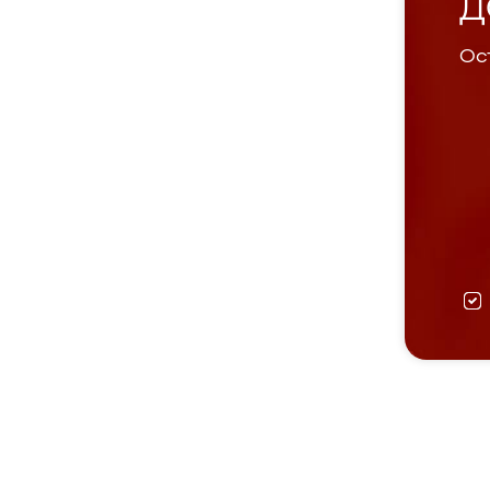
Д
Ост