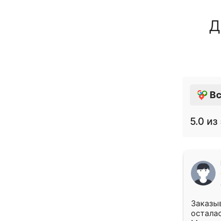
Д
Вс
5.0
из 
Заказыв
осталас