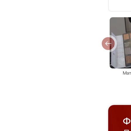
Мат
Ф