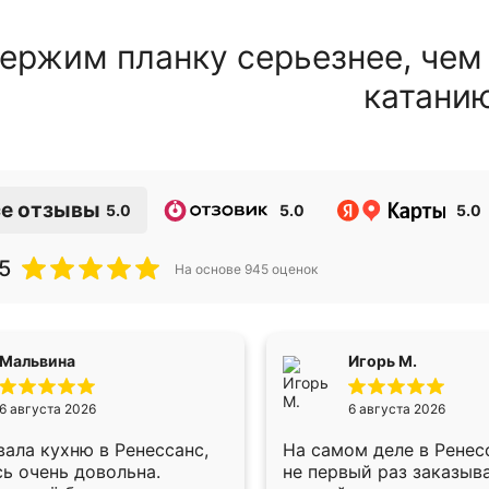
ержим планку серьезнее, чем
катани
е отзывы
5.0
5.0
5.0
5
На основе
945
оценок
Мальвина
Игорь М.
6 августа 2026
6 августа 2026
ала кухню в Ренессанс,
На самом деле в Ренес
ь очень довольна.
не первый раз заказыв