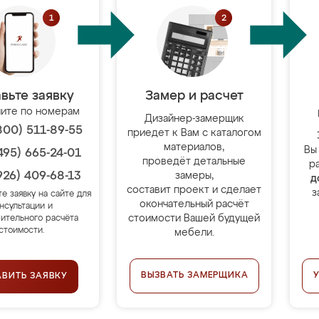
вьте заявку
Замер и расчет
ите по номерам
Дизайнер-замерщик
800) 511-89-55
приедет к Вам с каталогом
материалов,
Вы
495) 665-24-01
проведёт детальные
р
926) 409-68-13
замеры,
д
составит проект и сделает
з
те заявку на сайте для
окончательный расчёт
нсультации и
стоимости Вашей будущей
ительного расчёта
стоимости.
мебели.
ВЫЗВАТЬ ЗАМЕРЩИКА
АВИТЬ ЗАЯВКУ