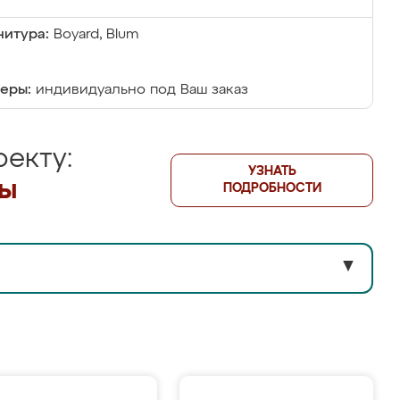
итура:
Boyard, Blum
еры:
индивидуально под Ваш заказ
екту:
УЗНАТЬ
лы
ПОДРОБНОСТИ
▼