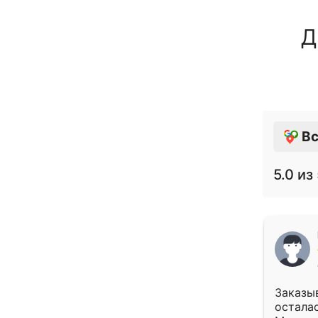
Д
Вс
5.0
из 
Заказыв
осталас