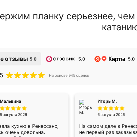
ержим планку серьезнее, чем
катани
е отзывы
5.0
5.0
5.0
5
На основе
945
оценок
Мальвина
Игорь М.
6 августа 2026
6 августа 2026
ала кухню в Ренессанс,
На самом деле в Ренес
ь очень довольна.
не первый раз заказыв