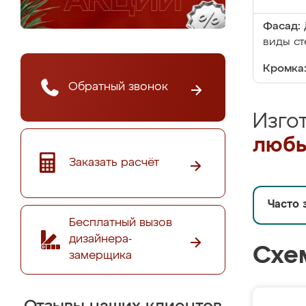
Фасад:
виды ст
Кромка
Обратный звонок
Изго
любы
Заказать расчёт
Часто 
Бесплатный вызов
дизайнера-
Схе
замерщика