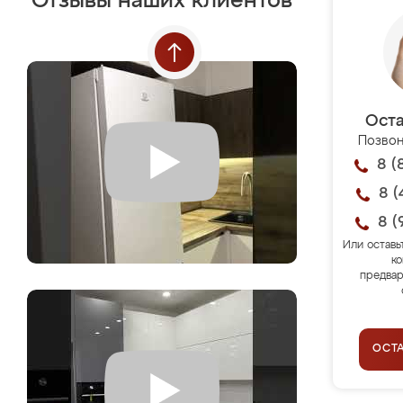
Отзывы наших клиентов
Оста
Позвон
8 (
8 (
8 (
Или оставь
ко
предвар
ОСТ