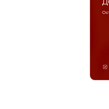
Д
Ост