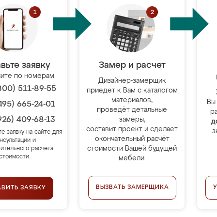
вьте заявку
Замер и расчет
ите по номерам
Дизайнер-замерщик
800) 511-89-55
приедет к Вам с каталогом
материалов,
Вы
495) 665-24-01
проведёт детальные
р
926) 409-68-13
замеры,
д
составит проект и сделает
з
те заявку на сайте для
окончательный расчёт
нсультации и
стоимости Вашей будущей
ительного расчёта
стоимости.
мебели.
ВЫЗВАТЬ ЗАМЕРЩИКА
АВИТЬ ЗАЯВКУ