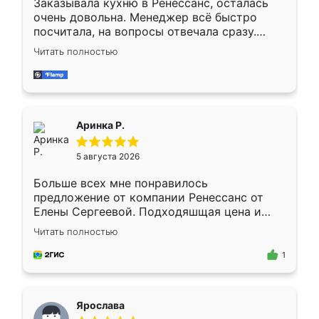
Заказывала кухню в Ренессанс, осталась
очень довольна. Менеджер всё быстро
посчитала, на вопросы отвечала сразу.
Замерщик приехал в субботу, подошёл к
Читать полностью
делу со всей ответственностью. Собрали
за день, ребята работали аккуратно, даже
пыли почти не было. Качество отличное,
ящики ходят плавно, ничего не скрипит.
Всё подошло как влитое.
Аринка Р.
5 августа 2026
Больше всех мне понравилось
предложение от компании Ренессанс от
Елены Сергеевой. Подходяшщая цена и
короткие сроки изготовления. Приехавший
Читать полностью
для замера сотрудник Владислав
предложил по моему эскизу самый
1
подходящий вариант шкафа. Немного его
видоизменил, получилось даже лучше, чем
я хотела.
Ярослава