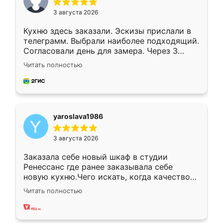
3 августа 2026
Кухню здесь заказали. Эскизы прислали в
телеграмм. Выбрали наиболее подходящий.
Согласовали день для замера. Через 3
недели кухня была уже готова. Остались
Читать полностью
довольны работой. Спасибо Ренессанс
мебель за качественную работу!
yaroslava1986
3 августа 2026
Заказала себе новый шкаф в студии
Ренессанс где ранее заказывала себе
новую кухню.Чего искать, когда качеством
вполне довольна. Служит кухня уже почти
Читать полностью
два года, нареканий нет.