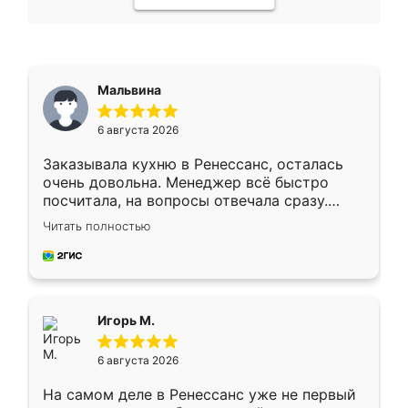
Мальвина
6 августа 2026
Заказывала кухню в Ренессанс, осталась
очень довольна. Менеджер всё быстро
посчитала, на вопросы отвечала сразу.
Замерщик приехал в субботу, подошёл к
Читать полностью
делу со всей ответственностью. Собрали
за день, ребята работали аккуратно, даже
пыли почти не было. Качество отличное,
ящики ходят плавно, ничего не скрипит.
Всё подошло как влитое.
Игорь М.
6 августа 2026
На самом деле в Ренессанс уже не первый