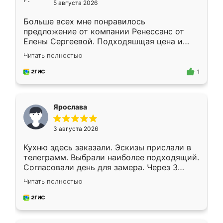
5 августа 2026
Больше всех мне понравилось
предложение от компании Ренессанс от
Елены Сергеевой. Подходяшщая цена и
короткие сроки изготовления. Приехавший
Читать полностью
для замера сотрудник Владислав
предложил по моему эскизу самый
1
подходящий вариант шкафа. Немного его
видоизменил, получилось даже лучше, чем
я хотела.
Ярослава
3 августа 2026
Кухню здесь заказали. Эскизы прислали в
телеграмм. Выбрали наиболее подходящий.
Согласовали день для замера. Через 3
недели кухня была уже готова. Остались
Читать полностью
довольны работой. Спасибо Ренессанс
мебель за качественную работу!