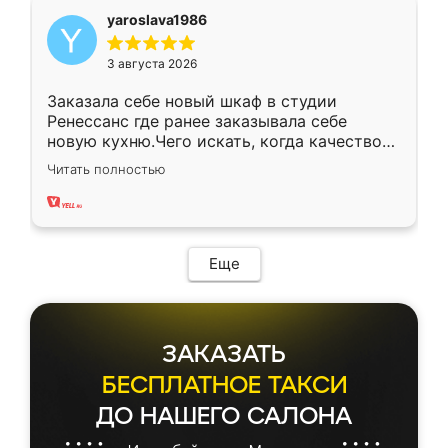
yaroslava1986
3 августа 2026
Заказала себе новый шкаф в студии
Ренессанс где ранее заказывала себе
новую кухню.Чего искать, когда качеством
вполне довольна. Служит кухня уже почти
Читать полностью
два года, нареканий нет.
Еще
ЗАКАЗАТЬ
БЕСПЛАТНОЕ ТАКСИ
ДО НАШЕГО САЛОНА