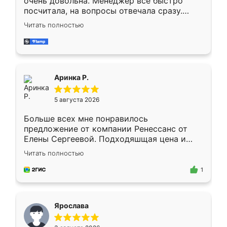
очень довольна. Менеджер всё быстро
посчитала, на вопросы отвечала сразу.
Замерщик приехал в субботу, подошёл к
Читать полностью
делу со всей ответственностью. Собрали
за день, ребята работали аккуратно, даже
пыли почти не было. Качество отличное,
ящики ходят плавно, ничего не скрипит.
Всё подошло как влитое.
Аринка Р.
5 августа 2026
Больше всех мне понравилось
предложение от компании Ренессанс от
Елены Сергеевой. Подходяшщая цена и
короткие сроки изготовления. Приехавший
Читать полностью
для замера сотрудник Владислав
предложил по моему эскизу самый
1
подходящий вариант шкафа. Немного его
видоизменил, получилось даже лучше, чем
я хотела.
Ярослава