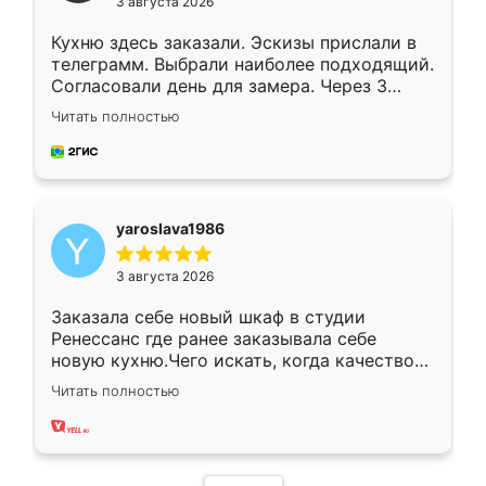
3 августа 2026
Кухню здесь заказали. Эскизы прислали в
телеграмм. Выбрали наиболее подходящий.
Согласовали день для замера. Через 3
недели кухня была уже готова. Остались
Читать полностью
довольны работой. Спасибо Ренессанс
мебель за качественную работу!
yaroslava1986
3 августа 2026
Заказала себе новый шкаф в студии
Ренессанс где ранее заказывала себе
новую кухню.Чего искать, когда качеством
вполне довольна. Служит кухня уже почти
Читать полностью
два года, нареканий нет.