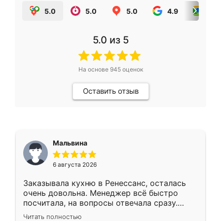
5.0
5.0
5.0
4.9
5.0
5.0
из 5
На основе
945
оценок
Оставить отзыв
Мальвина
6 августа 2026
Заказывала кухню в Ренессанс, осталась
очень довольна. Менеджер всё быстро
посчитала, на вопросы отвечала сразу.
Замерщик приехал в субботу, подошёл к
Читать полностью