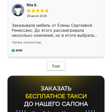
Rita S.
29 июля 2026
Заказывала мебель от Елены Сергеевой
Ренессанс. До этого рассматривала
несколько компаний, но в итоге выбрала
эту. Сначала обговорили условия, потом
Читать полностью
приехал замерщик, всё спокойно объяснил
и снял размеры. Изготовили в срок, с
доставкой тоже никаких проблем не
возникло. Сборку выполнили аккуратно,
мебель сразу встала на свое место без
Еще
каких-либо доработок. Качеством осталась
довольна, все выглядит так, как и ожидала.
ЗАКАЗАТЬ
БЕСПЛАТНОЕ ТАКСИ
ДО НАШЕГО САЛОНА