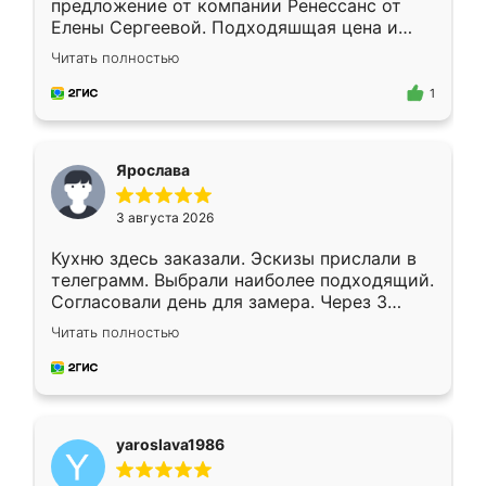
предложение от компании Ренессанс от
Елены Сергеевой. Подходяшщая цена и
короткие сроки изготовления. Приехавший
Читать полностью
для замера сотрудник Владислав
предложил по моему эскизу самый
1
подходящий вариант шкафа. Немного его
видоизменил, получилось даже лучше, чем
я хотела.
Ярослава
3 августа 2026
Кухню здесь заказали. Эскизы прислали в
телеграмм. Выбрали наиболее подходящий.
Согласовали день для замера. Через 3
недели кухня была уже готова. Остались
Читать полностью
довольны работой. Спасибо Ренессанс
мебель за качественную работу!
yaroslava1986