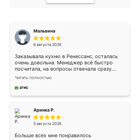
Мальвина
6 августа 2026
Заказывала кухню в Ренессанс, осталась
очень довольна. Менеджер всё быстро
посчитала, на вопросы отвечала сразу.
Замерщик приехал в субботу, подошёл к
Читать полностью
делу со всей ответственностью. Собрали
за день, ребята работали аккуратно, даже
пыли почти не было. Качество отличное,
ящики ходят плавно, ничего не скрипит.
Всё подошло как влитое.
Аринка Р.
5 августа 2026
Больше всех мне понравилось