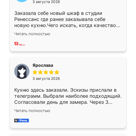
3 августа 2026
Заказала себе новый шкаф в студии
Ренессанс где ранее заказывала себе
новую кухню.Чего искать, когда качеством
вполне довольна. Служит кухня уже почти
Читать полностью
два года, нареканий нет.
Ярослава
3 августа 2026
Кухню здесь заказали. Эскизы прислали в
телеграмм. Выбрали наиболее подходящий.
Согласовали день для замера. Через 3
недели кухня была уже готова. Остались
Читать полностью
довольны работой. Спасибо Ренессанс
мебель за качественную работу!