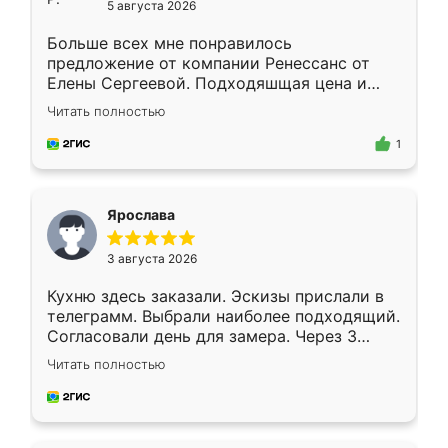
5 августа 2026
Больше всех мне понравилось
предложение от компании Ренессанс от
Елены Сергеевой. Подходяшщая цена и
короткие сроки изготовления. Приехавший
Читать полностью
для замера сотрудник Владислав
предложил по моему эскизу самый
1
подходящий вариант шкафа. Немного его
видоизменил, получилось даже лучше, чем
я хотела.
Ярослава
3 августа 2026
Кухню здесь заказали. Эскизы прислали в
телеграмм. Выбрали наиболее подходящий.
Согласовали день для замера. Через 3
недели кухня была уже готова. Остались
Читать полностью
довольны работой. Спасибо Ренессанс
мебель за качественную работу!