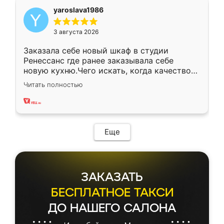
yaroslava1986
3 августа 2026
Заказала себе новый шкаф в студии
Ренессанс где ранее заказывала себе
новую кухню.Чего искать, когда качеством
вполне довольна. Служит кухня уже почти
Читать полностью
два года, нареканий нет.
Еще
ЗАКАЗАТЬ
БЕСПЛАТНОЕ ТАКСИ
ДО НАШЕГО САЛОНА