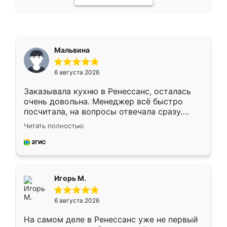
Мальвина
6 августа 2026
Заказывала кухню в Ренессанс, осталась
очень довольна. Менеджер всё быстро
посчитала, на вопросы отвечала сразу.
Замерщик приехал в субботу, подошёл к
Читать полностью
делу со всей ответственностью. Собрали
за день, ребята работали аккуратно, даже
пыли почти не было. Качество отличное,
ящики ходят плавно, ничего не скрипит.
Всё подошло как влитое.
Игорь М.
6 августа 2026
На самом деле в Ренессанс уже не первый