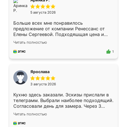
5 августа 2026
Больше всех мне понравилось
предложение от компании Ренессанс от
Елены Сергеевой. Подходяшщая цена и
короткие сроки изготовления. Приехавший
Читать полностью
для замера сотрудник Владислав
предложил по моему эскизу самый
1
подходящий вариант шкафа. Немного его
видоизменил, получилось даже лучше, чем
я хотела.
Ярослава
3 августа 2026
Кухню здесь заказали. Эскизы прислали в
телеграмм. Выбрали наиболее подходящий.
Согласовали день для замера. Через 3
недели кухня была уже готова. Остались
Читать полностью
довольны работой. Спасибо Ренессанс
мебель за качественную работу!