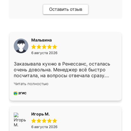
Оставить отзыв
Мальвина
6 августа 2026
Заказывала кухню в Ренессанс, осталась
очень довольна. Менеджер всё быстро
посчитала, на вопросы отвечала сразу.
Замерщик приехал в субботу, подошёл к
Читать полностью
делу со всей ответственностью. Собрали
за день, ребята работали аккуратно, даже
пыли почти не было. Качество отличное,
ящики ходят плавно, ничего не скрипит.
Всё подошло как влитое.
Игорь М.
6 августа 2026