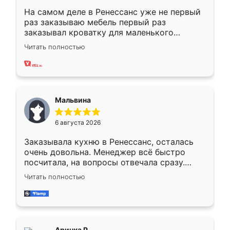
На самом деле в Ренессанс уже не первый
раз заказываю мебель первый раз
заказывал кроватку для маленького
ребёнка при его рождении ,во второй раз
Читать полностью
заказал шкаф-купе. По качеству очень
хорошее сборка достаточно быстрая,
также адекватные цены. До этого
сравнивал с разными конкурентами в этом
сегменте ,выбор у конкурентов куда
Мальвина
меньше, здесь же он более разнообразный.
Мне нравится ,если что-то потребуется из
6 августа 2026
мебели буду заказывать только здесь.
Заказывала кухню в Ренессанс, осталась
очень довольна. Менеджер всё быстро
посчитала, на вопросы отвечала сразу.
Замерщик приехал в субботу, подошёл к
Читать полностью
делу со всей ответственностью. Собрали
за день, ребята работали аккуратно, даже
пыли почти не было. Качество отличное,
ящики ходят плавно, ничего не скрипит.
Всё подошло как влитое.
Аринка Р.