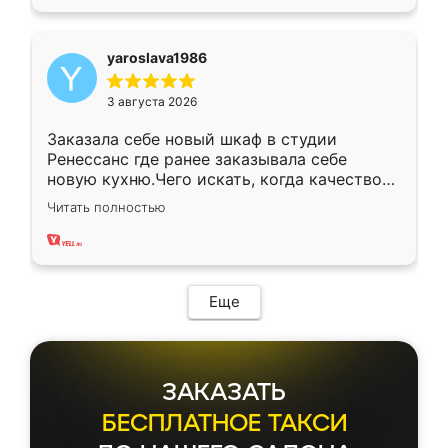
yaroslava1986
3 августа 2026
Заказала себе новый шкаф в студии
Ренессанс где ранее заказывала себе
новую кухню.Чего искать, когда качеством
вполне довольна. Служит кухня уже почти
Читать полностью
два года, нареканий нет.
Еще
ЗАКАЗАТЬ
БЕСПЛАТНОЕ ТАКСИ