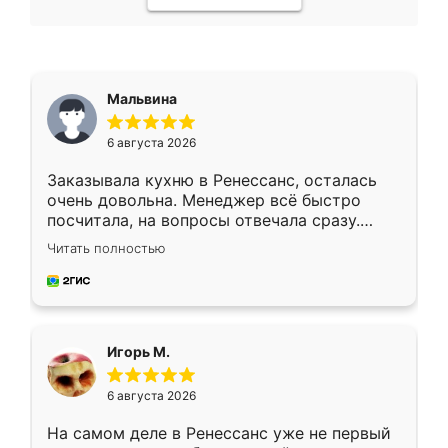
Мальвина
6 августа 2026
Заказывала кухню в Ренессанс, осталась
очень довольна. Менеджер всё быстро
посчитала, на вопросы отвечала сразу.
Замерщик приехал в субботу, подошёл к
Читать полностью
делу со всей ответственностью. Собрали
за день, ребята работали аккуратно, даже
пыли почти не было. Качество отличное,
ящики ходят плавно, ничего не скрипит.
Всё подошло как влитое.
Игорь М.
6 августа 2026
На самом деле в Ренессанс уже не первый