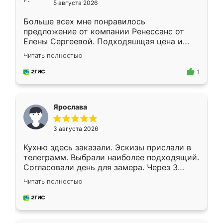
5 августа 2026
Больше всех мне понравилось
предложение от компании Ренессанс от
Елены Сергеевой. Подходяшщая цена и
короткие сроки изготовления. Приехавший
Читать полностью
для замера сотрудник Владислав
предложил по моему эскизу самый
1
подходящий вариант шкафа. Немного его
видоизменил, получилось даже лучше, чем
я хотела.
Ярослава
3 августа 2026
Кухню здесь заказали. Эскизы прислали в
телеграмм. Выбрали наиболее подходящий.
Согласовали день для замера. Через 3
недели кухня была уже готова. Остались
Читать полностью
довольны работой. Спасибо Ренессанс
мебель за качественную работу!