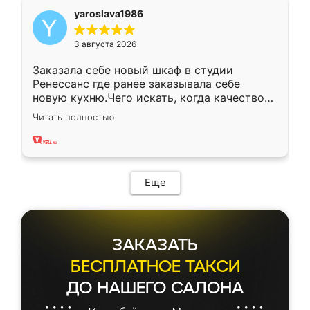
yaroslava1986
3 августа 2026
Заказала себе новый шкаф в студии
Ренессанс где ранее заказывала себе
новую кухню.Чего искать, когда качеством
вполне довольна. Служит кухня уже почти
Читать полностью
два года, нареканий нет.
Еще
ЗАКАЗАТЬ
БЕСПЛАТНОЕ ТАКСИ
ДО НАШЕГО САЛОНА