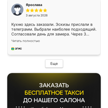
я хотела.
Ярослава
3 августа 2026
Кухню здесь заказали. Эскизы прислали в
телеграмм. Выбрали наиболее подходящий.
Согласовали день для замера. Через 3
недели кухня была уже готова. Остались
Читать полностью
довольны работой. Спасибо Ренессанс
мебель за качественную работу!
Еще
ЗАКАЗАТЬ
БЕСПЛАТНОЕ ТАКСИ
ДО НАШЕГО САЛОНА