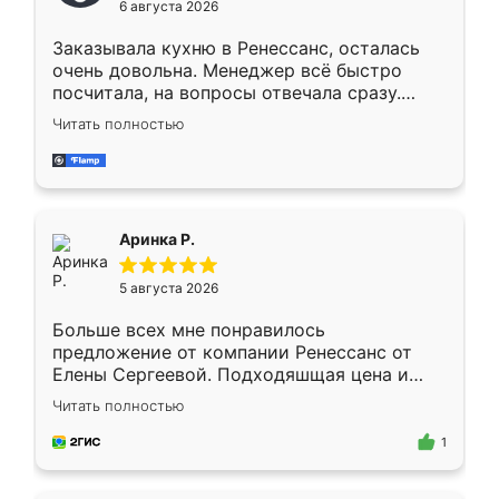
6 августа 2026
мебели буду заказывать только здесь.
Заказывала кухню в Ренессанс, осталась
очень довольна. Менеджер всё быстро
посчитала, на вопросы отвечала сразу.
Замерщик приехал в субботу, подошёл к
Читать полностью
делу со всей ответственностью. Собрали
за день, ребята работали аккуратно, даже
пыли почти не было. Качество отличное,
ящики ходят плавно, ничего не скрипит.
Всё подошло как влитое.
Аринка Р.
5 августа 2026
Больше всех мне понравилось
предложение от компании Ренессанс от
Елены Сергеевой. Подходяшщая цена и
короткие сроки изготовления. Приехавший
Читать полностью
для замера сотрудник Владислав
предложил по моему эскизу самый
1
подходящий вариант шкафа. Немного его
видоизменил, получилось даже лучше, чем