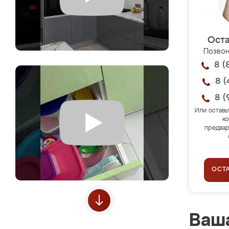
Оста
Позвон
8 (
8 (
8 (
Или оставь
ко
предвар
ОСТ
Ваша