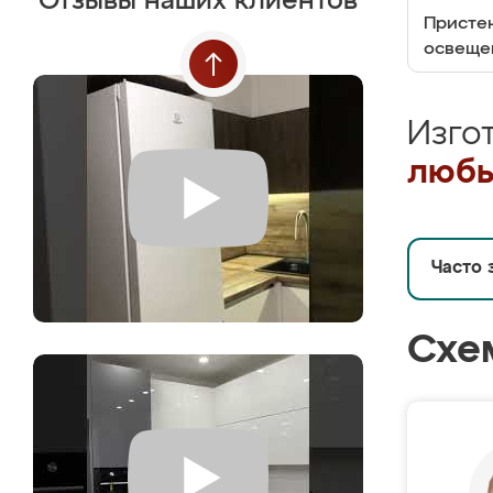
Отзывы наших клиентов
Пристен
освеще
Изго
любы
Часто 
Схе