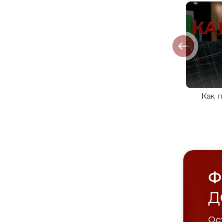
Как 
Ф
Д
Ост