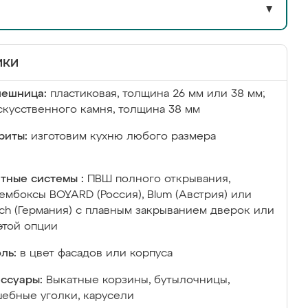
▼
ики
лешница:
пластиковая, толщина 26 мм или 38 мм;
скусственного камня, толщина 38 мм
риты:
изготовим кухню любого размера
тные системы :
ПВШ полного открывания,
ембоксы BOYARD (Россия), Blum (Австрия) или
ich (Германия) с плавным закрыванием дверок или
этой опции
ль:
в цвет фасадов или корпуса
ссуары:
Выкатные корзины, бутылочницы,
ебные уголки, карусели