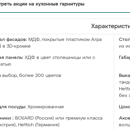
реть акции на кухонные гарнитуры
Характерист
ал фасадов:
МДФ, покрытые пластиком Arpa
Сто
) в 3D-кромке
из и
я панель:
ХДФ в цвет столешницы или с
Габа
чатью
а выбор, более 200 цветов
Выка
танд
Hett
без 
ля посуды:
Хромированная
Цоко
ники :
BOYARD (Россия) или премиум класса
Аксе
встрия), Hettich (Германия)
волш