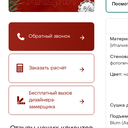
Посмот
Обратный звонок
Матери
(Италия
Стенова
фотопе
Заказать расчёт
Цвет:
н
Бесплатный вызов
дизайнера-
Сушка д
замерщика
Подъем
Blum (А