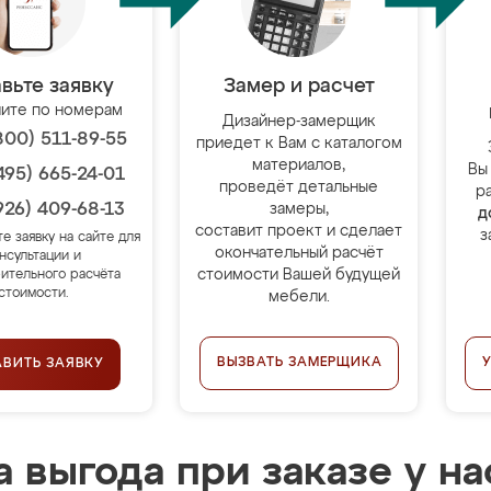
вьте заявку
Замер и расчет
ите по номерам
Дизайнер-замерщик
800) 511-89-55
приедет к Вам с каталогом
материалов,
Вы
495) 665-24-01
проведёт детальные
р
926) 409-68-13
замеры,
д
составит проект и сделает
з
те заявку на сайте для
окончательный расчёт
нсультации и
стоимости Вашей будущей
ительного расчёта
стоимости.
мебели.
ВЫЗВАТЬ ЗАМЕРЩИКА
АВИТЬ ЗАЯВКУ
 выгода при заказе у на