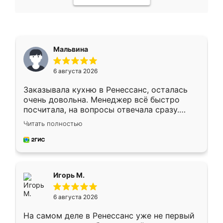
Мальвина
6 августа 2026
Заказывала кухню в Ренессанс, осталась
очень довольна. Менеджер всё быстро
посчитала, на вопросы отвечала сразу.
Замерщик приехал в субботу, подошёл к
Читать полностью
делу со всей ответственностью. Собрали
за день, ребята работали аккуратно, даже
пыли почти не было. Качество отличное,
ящики ходят плавно, ничего не скрипит.
Всё подошло как влитое.
Игорь М.
6 августа 2026
На самом деле в Ренессанс уже не первый