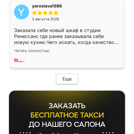
yaroslava1986
3 августа 2026
Заказала себе новый шкаф в студии
Ренессанс где ранее заказывала себе
новую кухню.Чего искать, когда качеством
вполне довольна. Служит кухня уже почти
Читать полностью
два года, нареканий нет.
Еще
ЗАКАЗАТЬ
БЕСПЛАТНОЕ ТАКСИ
ДО НАШЕГО САЛОНА