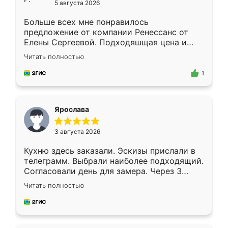
5 августа 2026
Больше всех мне понравилось
предложение от компании Ренессанс от
Елены Сергеевой. Подходяшщая цена и
короткие сроки изготовления. Приехавший
Читать полностью
для замера сотрудник Владислав
предложил по моему эскизу самый
1
подходящий вариант шкафа. Немного его
видоизменил, получилось даже лучше, чем
я хотела.
Ярослава
3 августа 2026
Кухню здесь заказали. Эскизы прислали в
телеграмм. Выбрали наиболее подходящий.
Согласовали день для замера. Через 3
недели кухня была уже готова. Остались
Читать полностью
довольны работой. Спасибо Ренессанс
мебель за качественную работу!