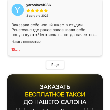
yaroslava1986
3 августа 2026
Заказала себе новый шкаф в студии
Ренессанс где ранее заказывала себе
новую кухню.Чего искать, когда качеством
вполне довольна. Служит кухня уже почти
Читать полностью
два года, нареканий нет.
Еще
ЗАКАЗАТЬ
БЕСПЛАТНОЕ ТАКСИ
ДО НАШЕГО САЛОНА