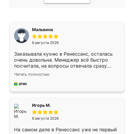
Мальвина
6 августа 2026
Заказывала кухню в Ренессанс, осталась
очень довольна. Менеджер всё быстро
посчитала, на вопросы отвечала сразу.
Замерщик приехал в субботу, подошёл к
Читать полностью
делу со всей ответственностью. Собрали
за день, ребята работали аккуратно, даже
пыли почти не было. Качество отличное,
ящики ходят плавно, ничего не скрипит.
Всё подошло как влитое.
Игорь М.
6 августа 2026
На самом деле в Ренессанс уже не первый