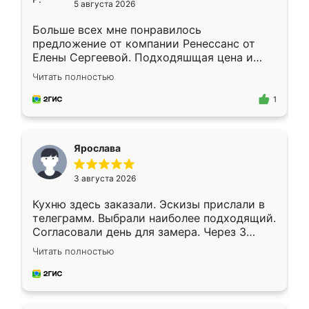
5 августа 2026
Больше всех мне понравилось
предложение от компании Ренессанс от
Елены Сергеевой. Подходяшщая цена и
короткие сроки изготовления. Приехавший
Читать полностью
для замера сотрудник Владислав
предложил по моему эскизу самый
1
подходящий вариант шкафа. Немного его
видоизменил, получилось даже лучше, чем
я хотела.
Ярослава
3 августа 2026
Кухню здесь заказали. Эскизы прислали в
телеграмм. Выбрали наиболее подходящий.
Согласовали день для замера. Через 3
недели кухня была уже готова. Остались
Читать полностью
довольны работой. Спасибо Ренессанс
мебель за качественную работу!