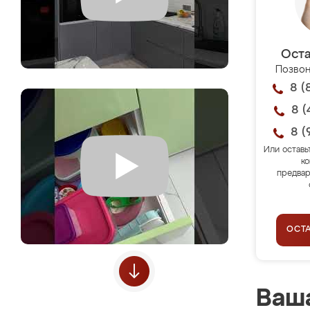
Оста
Позвон
8 (
8 (
8 (
Или оставь
ко
предвар
ОСТ
Ваша