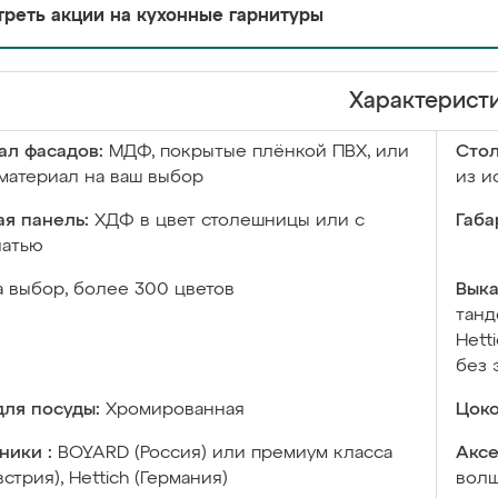
реть акции на кухонные гарнитуры
Характерист
ал фасадов:
МДФ, покрытые плёнкой ПВХ, или
Сто
материал на ваш выбор
из и
я панель:
ХДФ в цвет столешницы или с
Габа
чатью
а выбор, более 300 цветов
Выка
танд
Hett
без 
ля посуды:
Хромированная
Цоко
ники :
BOYARD (Россия) или премиум класса
Аксе
встрия), Hettich (Германия)
волш