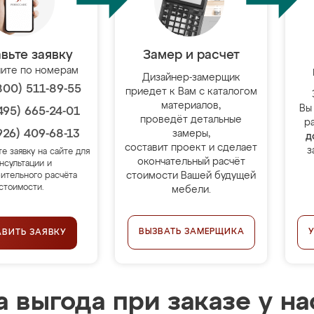
вьте заявку
Замер и расчет
ите по номерам
Дизайнер-замерщик
800) 511-89-55
приедет к Вам с каталогом
материалов,
Вы
495) 665-24-01
проведёт детальные
р
926) 409-68-13
замеры,
д
составит проект и сделает
з
те заявку на сайте для
окончательный расчёт
нсультации и
стоимости Вашей будущей
ительного расчёта
стоимости.
мебели.
ВЫЗВАТЬ ЗАМЕРЩИКА
АВИТЬ ЗАЯВКУ
 выгода при заказе у на