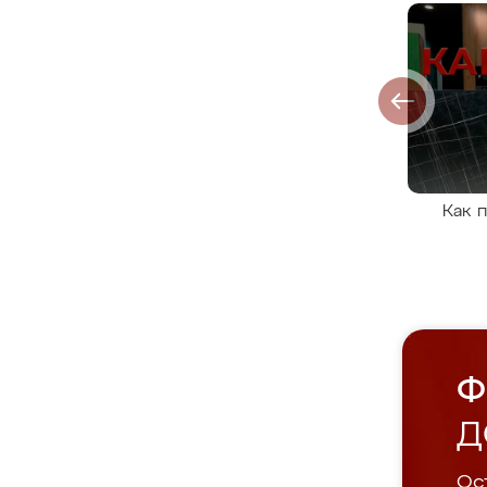
Как 
Ф
Д
Ост