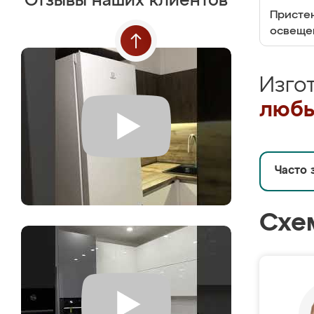
Отзывы наших клиентов
Пристен
освеще
Изго
любы
Часто 
Схе