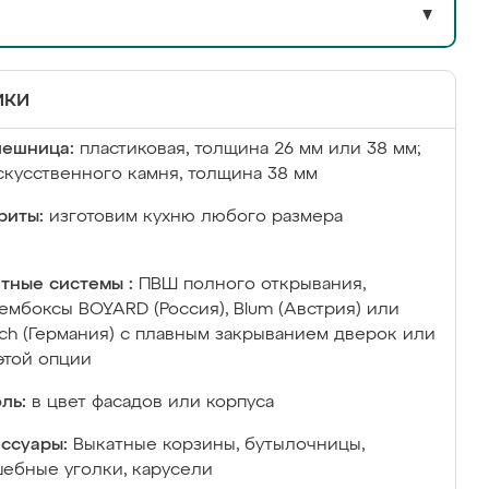
▼
ики
лешница:
пластиковая, толщина 26 мм или 38 мм;
скусственного камня, толщина 38 мм
риты:
изготовим кухню любого размера
тные системы :
ПВШ полного открывания,
ембоксы BOYARD (Россия), Blum (Австрия) или
ich (Германия) с плавным закрыванием дверок или
этой опции
ль:
в цвет фасадов или корпуса
ссуары:
Выкатные корзины, бутылочницы,
ебные уголки, карусели