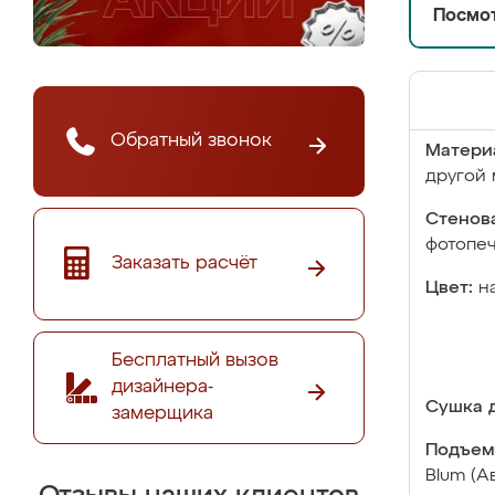
Посмот
Обратный звонок
Матери
другой 
Стенова
фотопе
Заказать расчёт
Цвет:
н
Бесплатный вызов
дизайнера-
Сушка д
замерщика
Подъем
Blum (А