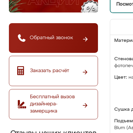
Посмот
Обратный звонок
Матери
Стенова
фотопе
Заказать расчёт
Цвет:
н
Бесплатный вызов
дизайнера-
Сушка д
замерщика
Подъем
Blum (А