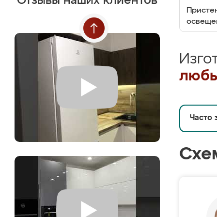
Отзывы наших клиентов
Пристен
освеще
Изго
любы
Часто 
Схе