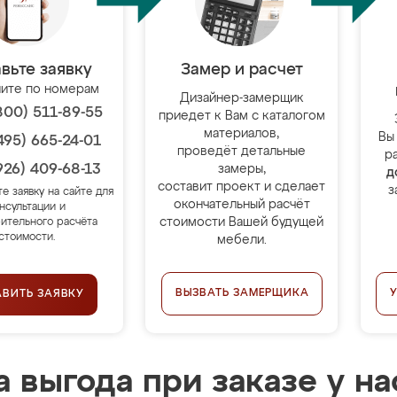
вьте заявку
Замер и расчет
ите по номерам
Дизайнер-замерщик
800) 511-89-55
приедет к Вам с каталогом
материалов,
Вы
495) 665-24-01
проведёт детальные
р
926) 409-68-13
замеры,
д
составит проект и сделает
з
те заявку на сайте для
окончательный расчёт
нсультации и
стоимости Вашей будущей
ительного расчёта
стоимости.
мебели.
ВЫЗВАТЬ ЗАМЕРЩИКА
АВИТЬ ЗАЯВКУ
 выгода при заказе у на