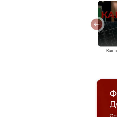
Как 
Ф
Д
Ост