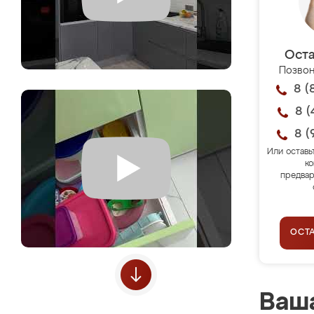
Оста
Позвон
8 (
8 (
8 (
Или оставь
ко
предвар
ОСТ
Ваша