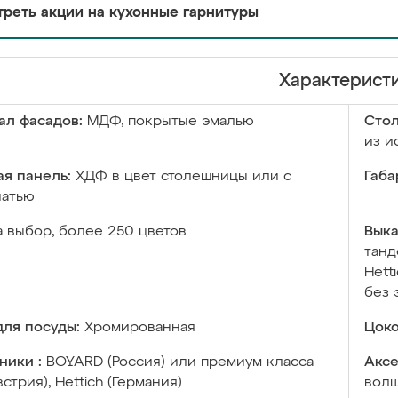
реть акции на кухонные гарнитуры
Характерист
ал фасадов:
МДФ, покрытые эмалью
Сто
из и
я панель:
ХДФ в цвет столешницы или с
Габа
чатью
а выбор, более 250 цветов
Выка
танд
Hett
без 
ля посуды:
Хромированная
Цоко
ники :
BOYARD (Россия) или премиум класса
Аксе
встрия), Hettich (Германия)
волш