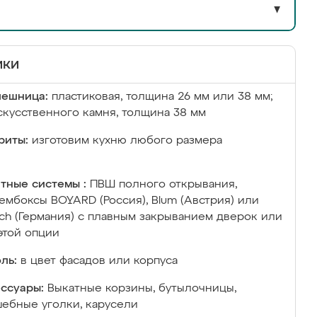
▼
ики
лешница:
пластиковая, толщина 26 мм или 38 мм;
скусственного камня, толщина 38 мм
риты:
изготовим кухню любого размера
тные системы :
ПВШ полного открывания,
ембоксы BOYARD (Россия), Blum (Австрия) или
ich (Германия) с плавным закрыванием дверок или
этой опции
ль:
в цвет фасадов или корпуса
ссуары:
Выкатные корзины, бутылочницы,
ебные уголки, карусели