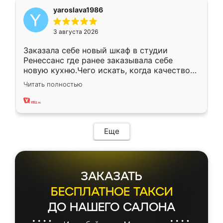
yaroslava1986
3 августа 2026
Заказала себе новый шкаф в студии
Ренессанс где ранее заказывала себе
новую кухню.Чего искать, когда качеством
вполне довольна. Служит кухня уже почти
Читать полностью
два года, нареканий нет.
Еще
ЗАКАЗАТЬ
БЕСПЛАТНОЕ ТАКСИ
ДО НАШЕГО САЛОНА