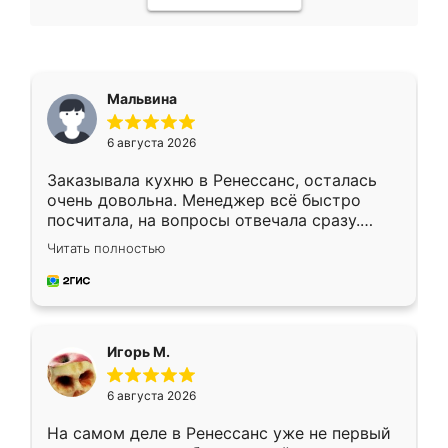
Мальвина
6 августа 2026
Заказывала кухню в Ренессанс, осталась
очень довольна. Менеджер всё быстро
посчитала, на вопросы отвечала сразу.
Замерщик приехал в субботу, подошёл к
Читать полностью
делу со всей ответственностью. Собрали
за день, ребята работали аккуратно, даже
пыли почти не было. Качество отличное,
ящики ходят плавно, ничего не скрипит.
Всё подошло как влитое.
Игорь М.
6 августа 2026
На самом деле в Ренессанс уже не первый