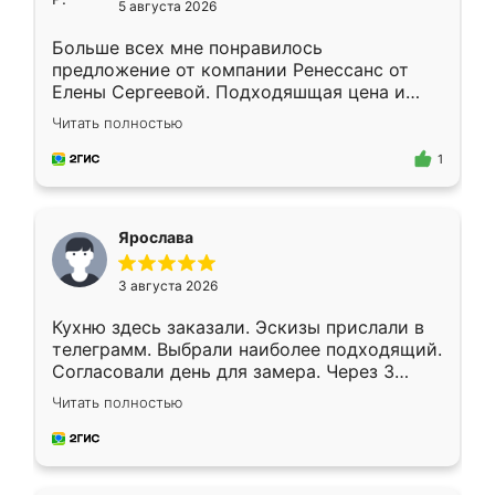
5 августа 2026
Больше всех мне понравилось
предложение от компании Ренессанс от
Елены Сергеевой. Подходяшщая цена и
короткие сроки изготовления. Приехавший
Читать полностью
для замера сотрудник Владислав
предложил по моему эскизу самый
1
подходящий вариант шкафа. Немного его
видоизменил, получилось даже лучше, чем
я хотела.
Ярослава
3 августа 2026
Кухню здесь заказали. Эскизы прислали в
телеграмм. Выбрали наиболее подходящий.
Согласовали день для замера. Через 3
недели кухня была уже готова. Остались
Читать полностью
довольны работой. Спасибо Ренессанс
мебель за качественную работу!