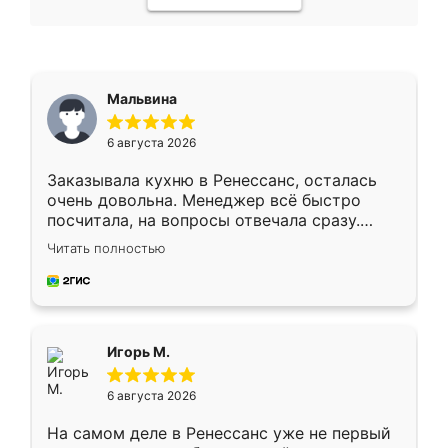
Мальвина
6 августа 2026
Заказывала кухню в Ренессанс, осталась
очень довольна. Менеджер всё быстро
посчитала, на вопросы отвечала сразу.
Замерщик приехал в субботу, подошёл к
Читать полностью
делу со всей ответственностью. Собрали
за день, ребята работали аккуратно, даже
пыли почти не было. Качество отличное,
ящики ходят плавно, ничего не скрипит.
Всё подошло как влитое.
Игорь М.
6 августа 2026
На самом деле в Ренессанс уже не первый