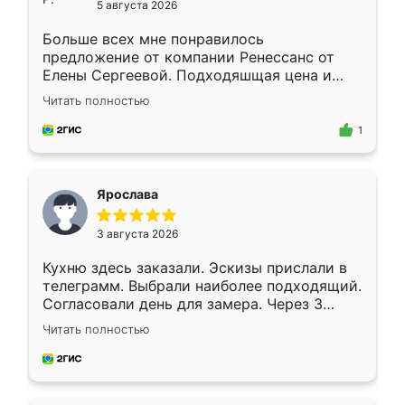
5 августа 2026
Больше всех мне понравилось
предложение от компании Ренессанс от
Елены Сергеевой. Подходяшщая цена и
короткие сроки изготовления. Приехавший
Читать полностью
для замера сотрудник Владислав
предложил по моему эскизу самый
1
подходящий вариант шкафа. Немного его
видоизменил, получилось даже лучше, чем
я хотела.
Ярослава
3 августа 2026
Кухню здесь заказали. Эскизы прислали в
телеграмм. Выбрали наиболее подходящий.
Согласовали день для замера. Через 3
недели кухня была уже готова. Остались
Читать полностью
довольны работой. Спасибо Ренессанс
мебель за качественную работу!