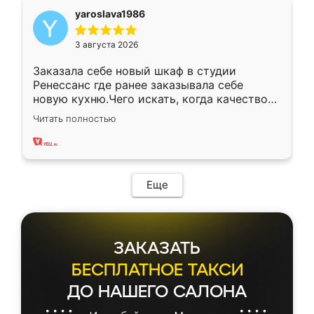
yaroslava1986
3 августа 2026
Заказала себе новый шкаф в студии
Ренессанс где ранее заказывала себе
новую кухню.Чего искать, когда качеством
вполне довольна. Служит кухня уже почти
Читать полностью
два года, нареканий нет.
Еще
ЗАКАЗАТЬ
БЕСПЛАТНОЕ ТАКСИ
ДО НАШЕГО САЛОНА