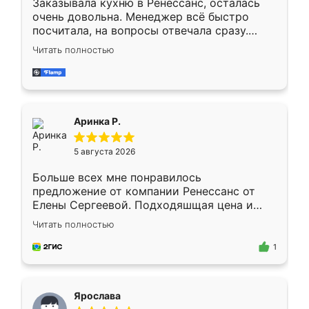
Заказывала кухню в Ренессанс, осталась
очень довольна. Менеджер всё быстро
посчитала, на вопросы отвечала сразу.
Замерщик приехал в субботу, подошёл к
Читать полностью
делу со всей ответственностью. Собрали
за день, ребята работали аккуратно, даже
пыли почти не было. Качество отличное,
ящики ходят плавно, ничего не скрипит.
Всё подошло как влитое.
Аринка Р.
5 августа 2026
Больше всех мне понравилось
предложение от компании Ренессанс от
Елены Сергеевой. Подходяшщая цена и
короткие сроки изготовления. Приехавший
Читать полностью
для замера сотрудник Владислав
предложил по моему эскизу самый
1
подходящий вариант шкафа. Немного его
видоизменил, получилось даже лучше, чем
я хотела.
Ярослава