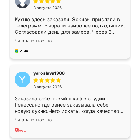
3 августа 2026
Кухню здесь заказали. Эскизы прислали в
телеграмм. Выбрали наиболее подходящий.
Согласовали день для замера. Через 3
недели кухня была уже готова. Остались
Читать полностью
довольны работой. Спасибо Ренессанс
мебель за качественную работу!
yaroslava1986
3 августа 2026
Заказала себе новый шкаф в студии
Ренессанс где ранее заказывала себе
новую кухню.Чего искать, когда качеством
вполне довольна. Служит кухня уже почти
Читать полностью
два года, нареканий нет.