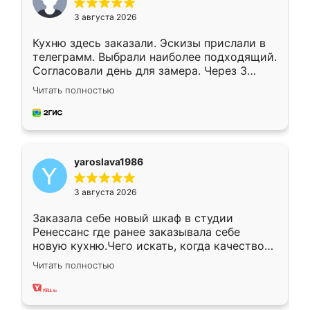
3 августа 2026
Кухню здесь заказали. Эскизы прислали в
телеграмм. Выбрали наиболее подходящий.
Согласовали день для замера. Через 3
недели кухня была уже готова. Остались
Читать полностью
довольны работой. Спасибо Ренессанс
мебель за качественную работу!
yaroslava1986
3 августа 2026
Заказала себе новый шкаф в студии
Ренессанс где ранее заказывала себе
новую кухню.Чего искать, когда качеством
вполне довольна. Служит кухня уже почти
Читать полностью
два года, нареканий нет.