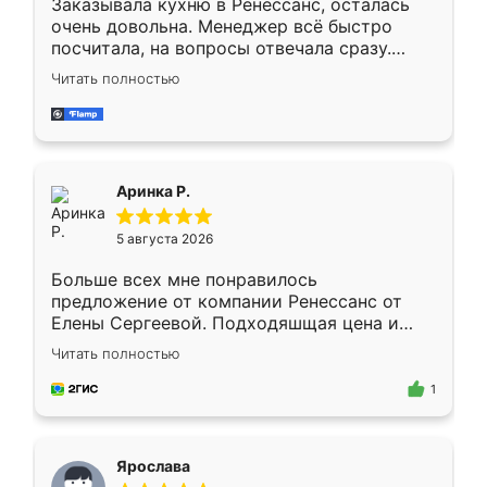
Заказывала кухню в Ренессанс, осталась
очень довольна. Менеджер всё быстро
посчитала, на вопросы отвечала сразу.
Замерщик приехал в субботу, подошёл к
Читать полностью
делу со всей ответственностью. Собрали
за день, ребята работали аккуратно, даже
пыли почти не было. Качество отличное,
ящики ходят плавно, ничего не скрипит.
Всё подошло как влитое.
Аринка Р.
5 августа 2026
Больше всех мне понравилось
предложение от компании Ренессанс от
Елены Сергеевой. Подходяшщая цена и
короткие сроки изготовления. Приехавший
Читать полностью
для замера сотрудник Владислав
предложил по моему эскизу самый
1
подходящий вариант шкафа. Немного его
видоизменил, получилось даже лучше, чем
я хотела.
Ярослава