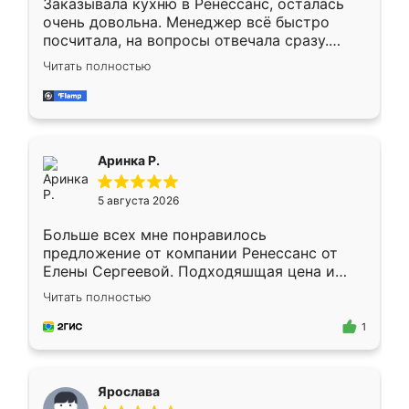
Заказывала кухню в Ренессанс, осталась
очень довольна. Менеджер всё быстро
посчитала, на вопросы отвечала сразу.
Замерщик приехал в субботу, подошёл к
Читать полностью
делу со всей ответственностью. Собрали
за день, ребята работали аккуратно, даже
пыли почти не было. Качество отличное,
ящики ходят плавно, ничего не скрипит.
Всё подошло как влитое.
Аринка Р.
5 августа 2026
Больше всех мне понравилось
предложение от компании Ренессанс от
Елены Сергеевой. Подходяшщая цена и
короткие сроки изготовления. Приехавший
Читать полностью
для замера сотрудник Владислав
предложил по моему эскизу самый
1
подходящий вариант шкафа. Немного его
видоизменил, получилось даже лучше, чем
я хотела.
Ярослава