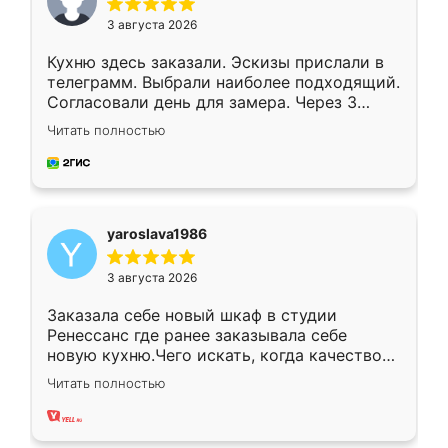
3 августа 2026
Кухню здесь заказали. Эскизы прислали в
телеграмм. Выбрали наиболее подходящий.
Согласовали день для замера. Через 3
недели кухня была уже готова. Остались
Читать полностью
довольны работой. Спасибо Ренессанс
мебель за качественную работу!
yaroslava1986
3 августа 2026
Заказала себе новый шкаф в студии
Ренессанс где ранее заказывала себе
новую кухню.Чего искать, когда качеством
вполне довольна. Служит кухня уже почти
Читать полностью
два года, нареканий нет.