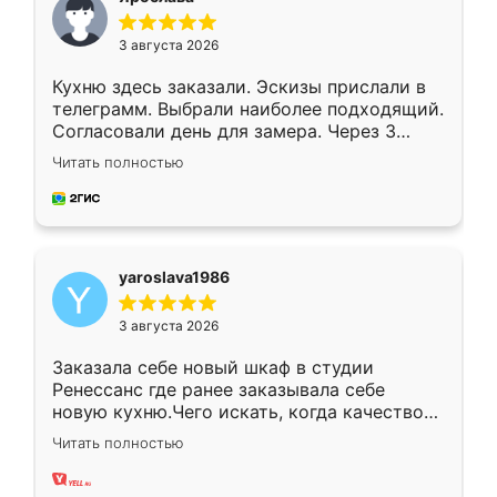
3 августа 2026
Кухню здесь заказали. Эскизы прислали в
телеграмм. Выбрали наиболее подходящий.
Согласовали день для замера. Через 3
недели кухня была уже готова. Остались
Читать полностью
довольны работой. Спасибо Ренессанс
мебель за качественную работу!
yaroslava1986
3 августа 2026
Заказала себе новый шкаф в студии
Ренессанс где ранее заказывала себе
новую кухню.Чего искать, когда качеством
вполне довольна. Служит кухня уже почти
Читать полностью
два года, нареканий нет.