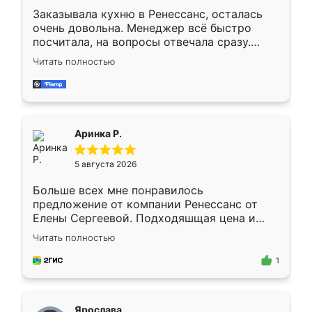
Заказывала кухню в Ренессанс, осталась
очень довольна. Менеджер всё быстро
посчитала, на вопросы отвечала сразу.
Замерщик приехал в субботу, подошёл к
Читать полностью
делу со всей ответственностью. Собрали
за день, ребята работали аккуратно, даже
пыли почти не было. Качество отличное,
ящики ходят плавно, ничего не скрипит.
Всё подошло как влитое.
Аринка Р.
5 августа 2026
Больше всех мне понравилось
предложение от компании Ренессанс от
Елены Сергеевой. Подходяшщая цена и
короткие сроки изготовления. Приехавший
Читать полностью
для замера сотрудник Владислав
предложил по моему эскизу самый
1
подходящий вариант шкафа. Немного его
видоизменил, получилось даже лучше, чем
я хотела.
Ярослава