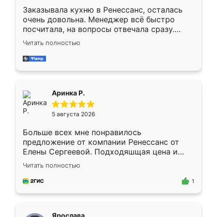
Заказывала кухню в Ренессанс, осталась
очень довольна. Менеджер всё быстро
посчитала, на вопросы отвечала сразу.
Замерщик приехал в субботу, подошёл к
Читать полностью
делу со всей ответственностью. Собрали
за день, ребята работали аккуратно, даже
пыли почти не было. Качество отличное,
ящики ходят плавно, ничего не скрипит.
Всё подошло как влитое.
Аринка Р.
5 августа 2026
Больше всех мне понравилось
предложение от компании Ренессанс от
Елены Сергеевой. Подходяшщая цена и
короткие сроки изготовления. Приехавший
Читать полностью
для замера сотрудник Владислав
предложил по моему эскизу самый
1
подходящий вариант шкафа. Немного его
видоизменил, получилось даже лучше, чем
я хотела.
Ярослава