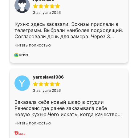
3 августа 2026
Кухню здесь заказали. Эскизы прислали в
телеграмм. Выбрали наиболее подходящий.
Согласовали день для замера. Через 3
недели кухня была уже готова. Остались
Читать полностью
довольны работой. Спасибо Ренессанс
мебель за качественную работу!
yaroslava1986
3 августа 2026
Заказала себе новый шкаф в студии
Ренессанс где ранее заказывала себе
новую кухню.Чего искать, когда качеством
вполне довольна. Служит кухня уже почти
Читать полностью
два года, нареканий нет.