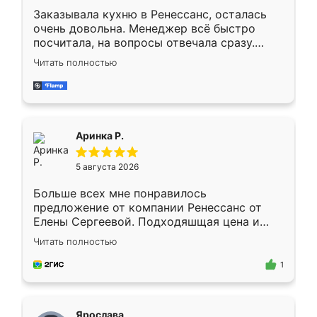
Заказывала кухню в Ренессанс, осталась
очень довольна. Менеджер всё быстро
посчитала, на вопросы отвечала сразу.
Замерщик приехал в субботу, подошёл к
Читать полностью
делу со всей ответственностью. Собрали
за день, ребята работали аккуратно, даже
пыли почти не было. Качество отличное,
ящики ходят плавно, ничего не скрипит.
Всё подошло как влитое.
Аринка Р.
5 августа 2026
Больше всех мне понравилось
предложение от компании Ренессанс от
Елены Сергеевой. Подходяшщая цена и
короткие сроки изготовления. Приехавший
Читать полностью
для замера сотрудник Владислав
предложил по моему эскизу самый
1
подходящий вариант шкафа. Немного его
видоизменил, получилось даже лучше, чем
я хотела.
Ярослава