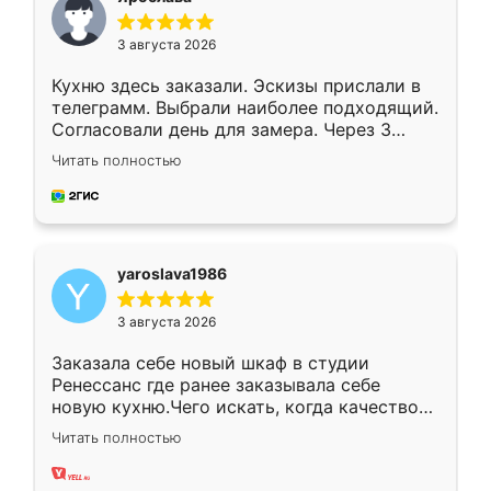
3 августа 2026
Кухню здесь заказали. Эскизы прислали в
телеграмм. Выбрали наиболее подходящий.
Согласовали день для замера. Через 3
недели кухня была уже готова. Остались
Читать полностью
довольны работой. Спасибо Ренессанс
мебель за качественную работу!
yaroslava1986
3 августа 2026
Заказала себе новый шкаф в студии
Ренессанс где ранее заказывала себе
новую кухню.Чего искать, когда качеством
вполне довольна. Служит кухня уже почти
Читать полностью
два года, нареканий нет.