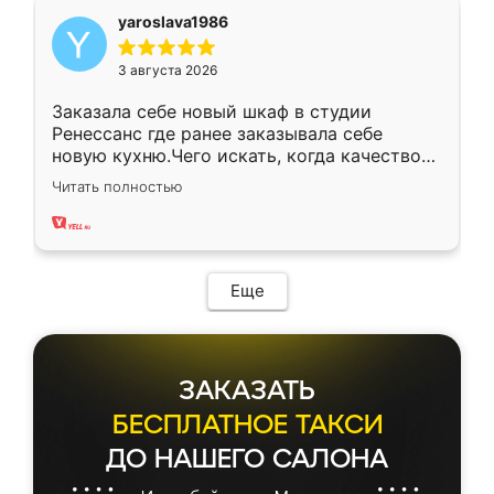
yaroslava1986
3 августа 2026
Заказала себе новый шкаф в студии
Ренессанс где ранее заказывала себе
новую кухню.Чего искать, когда качеством
вполне довольна. Служит кухня уже почти
Читать полностью
два года, нареканий нет.
Еще
ЗАКАЗАТЬ
БЕСПЛАТНОЕ ТАКСИ
ДО НАШЕГО САЛОНА