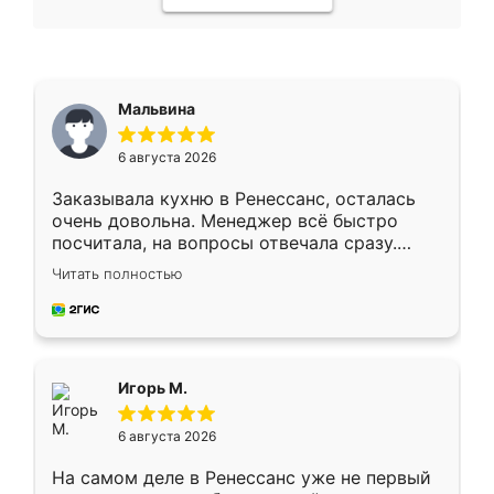
Мальвина
6 августа 2026
Заказывала кухню в Ренессанс, осталась
очень довольна. Менеджер всё быстро
посчитала, на вопросы отвечала сразу.
Замерщик приехал в субботу, подошёл к
Читать полностью
делу со всей ответственностью. Собрали
за день, ребята работали аккуратно, даже
пыли почти не было. Качество отличное,
ящики ходят плавно, ничего не скрипит.
Всё подошло как влитое.
Игорь М.
6 августа 2026
На самом деле в Ренессанс уже не первый