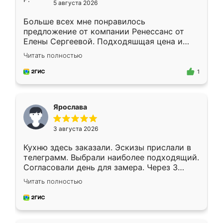
5 августа 2026
Больше всех мне понравилось
предложение от компании Ренессанс от
Елены Сергеевой. Подходяшщая цена и
короткие сроки изготовления. Приехавший
Читать полностью
для замера сотрудник Владислав
предложил по моему эскизу самый
1
подходящий вариант шкафа. Немного его
видоизменил, получилось даже лучше, чем
я хотела.
Ярослава
3 августа 2026
Кухню здесь заказали. Эскизы прислали в
телеграмм. Выбрали наиболее подходящий.
Согласовали день для замера. Через 3
недели кухня была уже готова. Остались
Читать полностью
довольны работой. Спасибо Ренессанс
мебель за качественную работу!