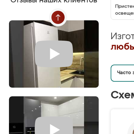
Отзывы наших клиентов
Пристен
освеще
Изго
любы
Часто 
Схе