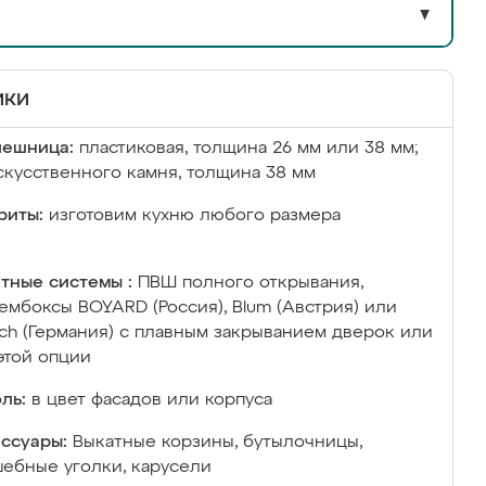
▼
ики
лешница:
пластиковая, толщина 26 мм или 38 мм;
скусственного камня, толщина 38 мм
риты:
изготовим кухню любого размера
тные системы :
ПВШ полного открывания,
ембоксы BOYARD (Россия), Blum (Австрия) или
ich (Германия) с плавным закрыванием дверок или
этой опции
ль:
в цвет фасадов или корпуса
ссуары:
Выкатные корзины, бутылочницы,
ебные уголки, карусели