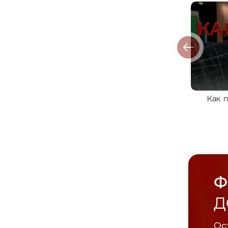
Как 
Ф
Д
Ост