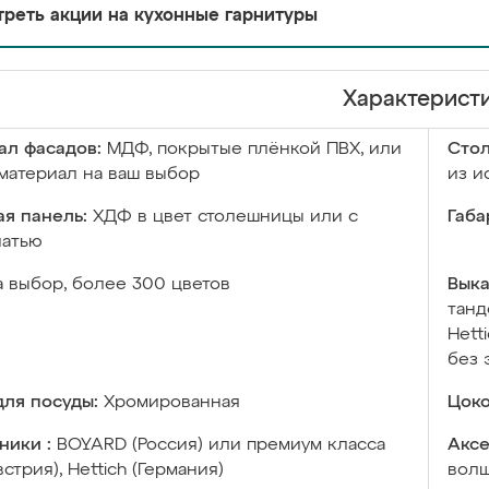
реть акции на кухонные гарнитуры
Характерист
ал фасадов:
МДФ, покрытые плёнкой ПВХ, или
Сто
материал на ваш выбор
из и
я панель:
ХДФ в цвет столешницы или с
Габа
чатью
а выбор, более 300 цветов
Выка
танд
Hett
без 
ля посуды:
Хромированная
Цоко
ники :
BOYARD (Россия) или премиум класса
Аксе
встрия), Hettich (Германия)
волш