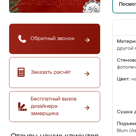
Посмот
Обратный звонок
Матери
другой 
Стенова
фотопе
Заказать расчёт
Цвет:
н
Бесплатный вызов
дизайнера-
Сушка д
замерщика
Подъем
Blum (А