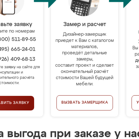
вьте заявку
Замер и расчет
ите по номерам
Дизайнер-замерщик
800) 511-89-55
приедет к Вам с каталогом
материалов,
Вы
495) 665-24-01
проведёт детальные
р
926) 409-68-13
замеры,
д
составит проект и сделает
з
те заявку на сайте для
окончательный расчёт
нсультации и
стоимости Вашей будущей
ительного расчёта
стоимости.
мебели.
ВЫЗВАТЬ ЗАМЕРЩИКА
АВИТЬ ЗАЯВКУ
 выгода при заказе у на