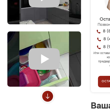
Оста
Позвон
8 (
8 (
8 (
Или оставь
ко
предвар
ОСТ
Ваша