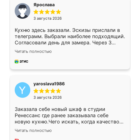
я хотела.
Ярослава
3 августа 2026
Кухню здесь заказали. Эскизы прислали в
телеграмм. Выбрали наиболее подходящий.
Согласовали день для замера. Через 3
недели кухня была уже готова. Остались
Читать полностью
довольны работой. Спасибо Ренессанс
мебель за качественную работу!
yaroslava1986
3 августа 2026
Заказала себе новый шкаф в студии
Ренессанс где ранее заказывала себе
новую кухню.Чего искать, когда качеством
вполне довольна. Служит кухня уже почти
Читать полностью
два года, нареканий нет.