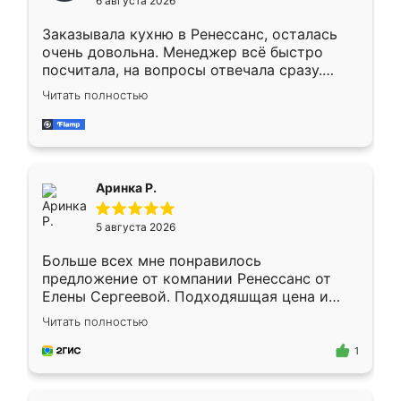
6 августа 2026
мебели буду заказывать только здесь.
Заказывала кухню в Ренессанс, осталась
очень довольна. Менеджер всё быстро
посчитала, на вопросы отвечала сразу.
Замерщик приехал в субботу, подошёл к
Читать полностью
делу со всей ответственностью. Собрали
за день, ребята работали аккуратно, даже
пыли почти не было. Качество отличное,
ящики ходят плавно, ничего не скрипит.
Всё подошло как влитое.
Аринка Р.
5 августа 2026
Больше всех мне понравилось
предложение от компании Ренессанс от
Елены Сергеевой. Подходяшщая цена и
короткие сроки изготовления. Приехавший
Читать полностью
для замера сотрудник Владислав
предложил по моему эскизу самый
1
подходящий вариант шкафа. Немного его
видоизменил, получилось даже лучше, чем