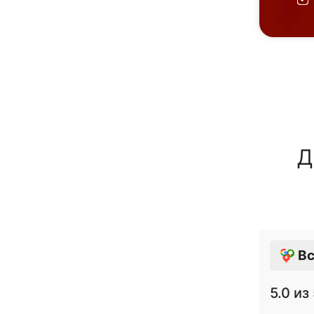
Д
Вс
5.0
из 