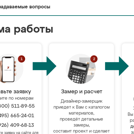
задаваемые вопросы
ма работы
вьте заявку
Замер и расчет
ите по номерам
Дизайнер-замерщик
800) 511-89-55
приедет к Вам с каталогом
материалов,
Вы
495) 665-24-01
проведёт детальные
р
926) 409-68-13
замеры,
д
составит проект и сделает
з
те заявку на сайте для