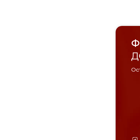
Ф
Д
Ост