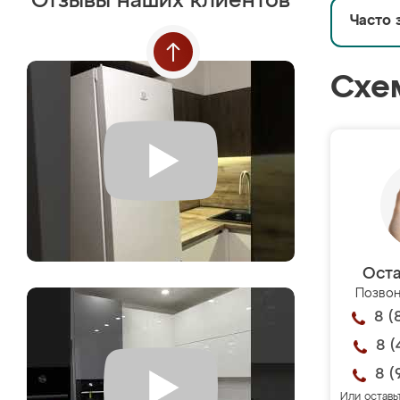
Отзывы наших клиентов
Часто 
Схе
Оста
Позвон
8 (
8 (
8 (
Или оставь