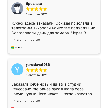
я хотела.
Ярослава
3 августа 2026
Кухню здесь заказали. Эскизы прислали в
телеграмм. Выбрали наиболее подходящий.
Согласовали день для замера. Через 3
недели кухня была уже готова. Остались
Читать полностью
довольны работой. Спасибо Ренессанс
мебель за качественную работу!
yaroslava1986
3 августа 2026
Заказала себе новый шкаф в студии
Ренессанс где ранее заказывала себе
новую кухню.Чего искать, когда качеством
вполне довольна. Служит кухня уже почти
Читать полностью
два года, нареканий нет.