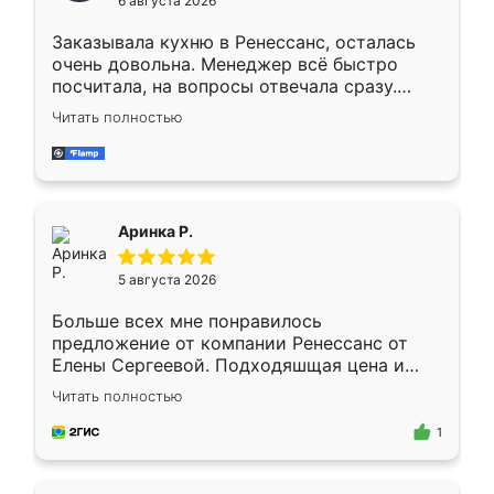
6 августа 2026
мебели буду заказывать только здесь.
Заказывала кухню в Ренессанс, осталась
очень довольна. Менеджер всё быстро
посчитала, на вопросы отвечала сразу.
Замерщик приехал в субботу, подошёл к
Читать полностью
делу со всей ответственностью. Собрали
за день, ребята работали аккуратно, даже
пыли почти не было. Качество отличное,
ящики ходят плавно, ничего не скрипит.
Всё подошло как влитое.
Аринка Р.
5 августа 2026
Больше всех мне понравилось
предложение от компании Ренессанс от
Елены Сергеевой. Подходяшщая цена и
короткие сроки изготовления. Приехавший
Читать полностью
для замера сотрудник Владислав
предложил по моему эскизу самый
1
подходящий вариант шкафа. Немного его
видоизменил, получилось даже лучше, чем