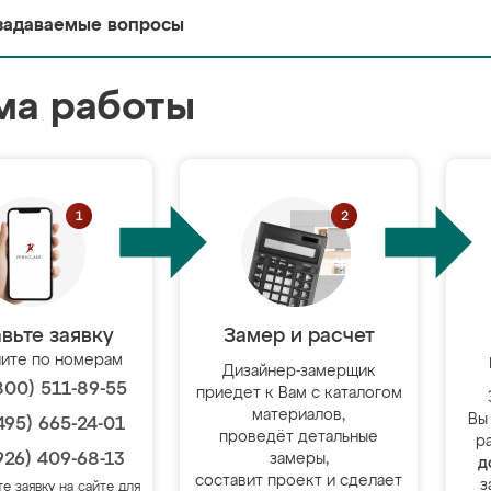
задаваемые вопросы
ма работы
вьте заявку
Замер и расчет
ите по номерам
Дизайнер-замерщик
800) 511-89-55
приедет к Вам с каталогом
материалов,
Вы
495) 665-24-01
проведёт детальные
р
926) 409-68-13
замеры,
д
составит проект и сделает
з
те заявку на сайте для