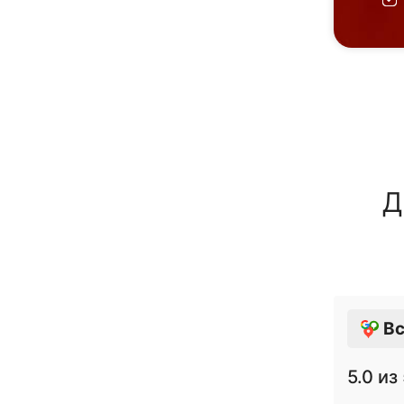
Д
Вс
5.0
из 