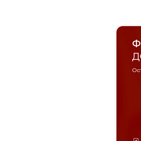
Ф
Д
Ост