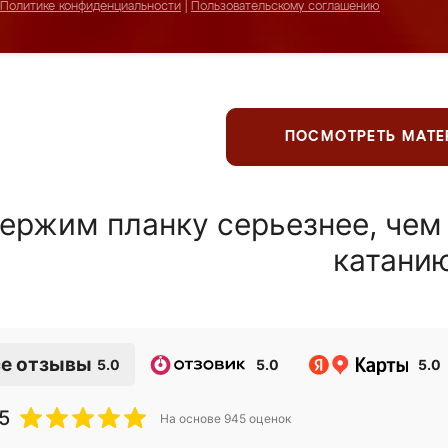
Политике конфиденциальности
|
Пользовательскому соглашению
ПОСМОТРЕТЬ МАТ
ержим планку серьезнее, чем
катани
е отзывы
5.0
5.0
5.0
5
На основе
945
оценок