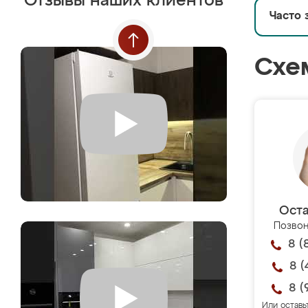
Отзывы наших клиентов
Часто 
Схе
Оста
Позвон
8 (
8 (
8 (
Или оставь