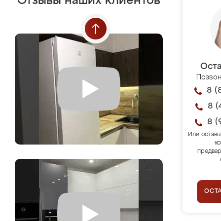
Отзывы наших клиентов
Оста
Позвон
8 (
8 (
8 (
Или оставь
ко
предвар
ОСТ