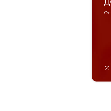
Д
Ост