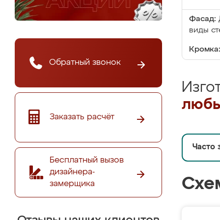
Фасад:
виды ст
Кромка
Обратный звонок
Изго
любы
Заказать расчёт
Часто 
Бесплатный вызов
дизайнера-
Схе
замерщика