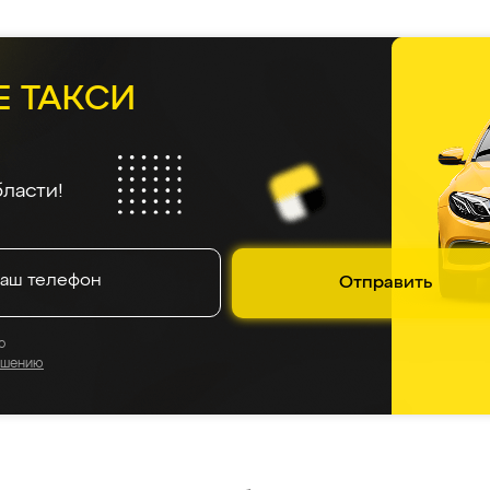
Е ТАКСИ
ласти!
Отправить
о
ашению