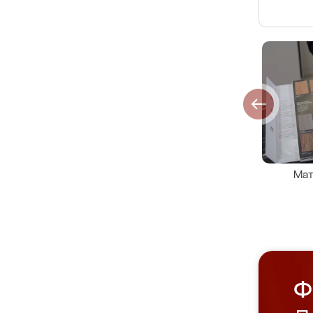
Мат
Ф