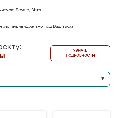
итура:
Boyard, Blum
еры:
индивидуально под Ваш заказ
екту:
УЗНАТЬ
лы
ПОДРОБНОСТИ
▼