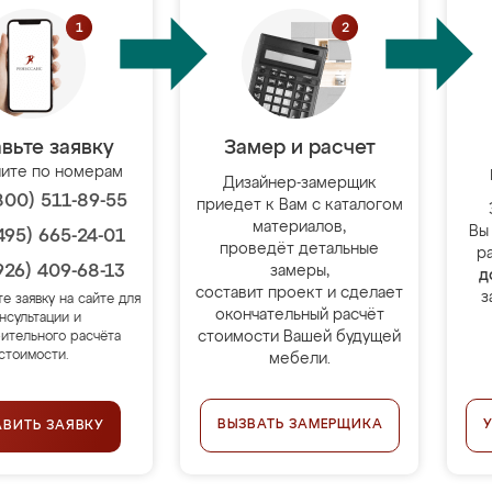
вьте заявку
Замер и расчет
ите по номерам
Дизайнер-замерщик
800) 511-89-55
приедет к Вам с каталогом
материалов,
Вы
495) 665-24-01
проведёт детальные
р
926) 409-68-13
замеры,
д
составит проект и сделает
з
те заявку на сайте для
окончательный расчёт
нсультации и
стоимости Вашей будущей
ительного расчёта
стоимости.
мебели.
ВЫЗВАТЬ ЗАМЕРЩИКА
АВИТЬ ЗАЯВКУ