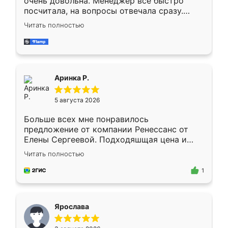
очень довольна. Менеджер всё быстро
посчитала, на вопросы отвечала сразу.
Замерщик приехал в субботу, подошёл к
Читать полностью
делу со всей ответственностью. Собрали
за день, ребята работали аккуратно, даже
пыли почти не было. Качество отличное,
ящики ходят плавно, ничего не скрипит.
Всё подошло как влитое.
Аринка Р.
5 августа 2026
Больше всех мне понравилось
предложение от компании Ренессанс от
Елены Сергеевой. Подходяшщая цена и
короткие сроки изготовления. Приехавший
Читать полностью
для замера сотрудник Владислав
предложил по моему эскизу самый
1
подходящий вариант шкафа. Немного его
видоизменил, получилось даже лучше, чем
я хотела.
Ярослава