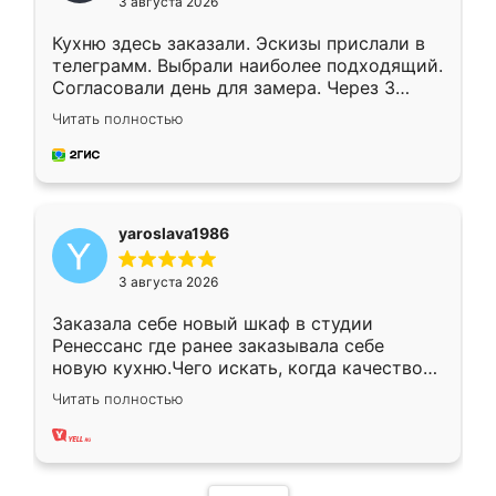
3 августа 2026
Кухню здесь заказали. Эскизы прислали в
телеграмм. Выбрали наиболее подходящий.
Согласовали день для замера. Через 3
недели кухня была уже готова. Остались
Читать полностью
довольны работой. Спасибо Ренессанс
мебель за качественную работу!
yaroslava1986
3 августа 2026
Заказала себе новый шкаф в студии
Ренессанс где ранее заказывала себе
новую кухню.Чего искать, когда качеством
вполне довольна. Служит кухня уже почти
Читать полностью
два года, нареканий нет.