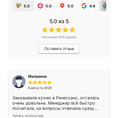
5.0
5.0
5.0
4.9
5.0
5.0
из 5
На основе
945
оценок
Оставить отзыв
Мальвина
6 августа 2026
Заказывала кухню в Ренессанс, осталась
очень довольна. Менеджер всё быстро
посчитала, на вопросы отвечала сразу.
Замерщик приехал в субботу, подошёл к
Читать полностью