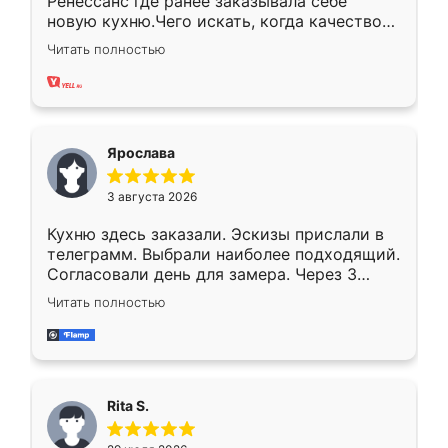
Ренессанс где ранее заказывала себе
новую кухню.Чего искать, когда качеством
вполне довольна. Служит кухня уже почти
Читать полностью
два года, нареканий нет.
Ярослава
3 августа 2026
Кухню здесь заказали. Эскизы прислали в
телеграмм. Выбрали наиболее подходящий.
Согласовали день для замера. Через 3
недели кухня была уже готова. Остались
Читать полностью
довольны работой. Спасибо Ренессанс
мебель за качественную работу!
Rita S.