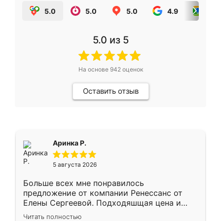
5.0
5.0
5.0
4.9
5.0
5.0
из 5
На основе
942
оценок
Оставить отзыв
Аринка Р.
5 августа 2026
Больше всех мне понравилось
предложение от компании Ренессанс от
Елены Сергеевой. Подходяшщая цена и
короткие сроки изготовления. Приехавший
Читать полностью