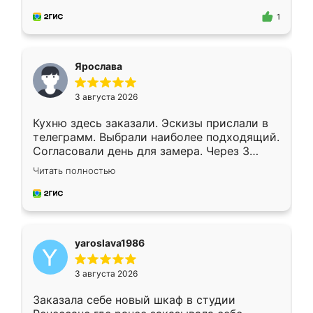
для замера сотрудник Владислав
предложил по моему эскизу самый
1
подходящий вариант шкафа. Немного его
видоизменил, получилось даже лучше, чем
я хотела.
Ярослава
3 августа 2026
Кухню здесь заказали. Эскизы прислали в
телеграмм. Выбрали наиболее подходящий.
Согласовали день для замера. Через 3
недели кухня была уже готова. Остались
Читать полностью
довольны работой. Спасибо Ренессанс
мебель за качественную работу!
yaroslava1986
3 августа 2026
Заказала себе новый шкаф в студии