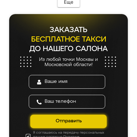
мебель сразу встала на свое место без
Еще
каких-либо доработок. Качеством осталась
довольна, все выглядит так, как и ожидала.
ЗАКАЗАТЬ
БЕСПЛАТНОЕ ТАКСИ
ДО НАШЕГО САЛОНА
Из любой точки Москвы и
Московской области!
Отправить
Я соглашаюсь на передачу персональных
данных согласно
Политике