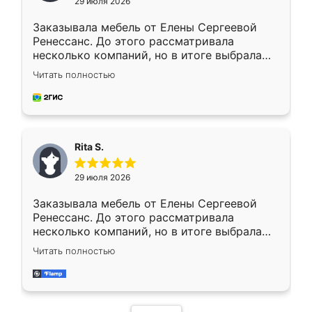
29 июля 2026
Заказывала мебель от Елены Сергеевой
Ренессанс. До этого рассматривала
несколько компаний, но в итоге выбрала
эту. Сначала обговорили условия, потом
Читать полностью
приехал замерщик, всё спокойно объяснил
и снял размеры. Изготовили в срок, с
доставкой тоже никаких проблем не
возникло. Сборку выполнили аккуратно,
мебель сразу встала на свое место без
Rita S.
каких-либо доработок. Качеством осталась
довольна, все выглядит так, как и ожидала.
29 июля 2026
Заказывала мебель от Елены Сергеевой
Ренессанс. До этого рассматривала
несколько компаний, но в итоге выбрала
эту. Сначала обговорили условия, потом
Читать полностью
приехал замерщик, всё спокойно объяснил
и снял размеры. Изготовили в срок, с
доставкой тоже никаких проблем не
возникло. Сборку выполнили аккуратно,