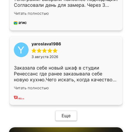
Согласовали день для замера. Через 3
недели кухня была уже готова. Остались
Читать полностью
довольны работой. Спасибо Ренессанс
мебель за качественную работу!
yaroslava1986
3 августа 2026
Заказала себе новый шкаф в студии
Ренессанс где ранее заказывала себе
новую кухню.Чего искать, когда качеством
вполне довольна. Служит кухня уже почти
Читать полностью
два года, нареканий нет.
Еще