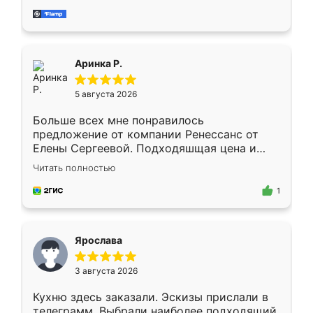
за день, ребята работали аккуратно, даже
пыли почти не было. Качество отличное,
ящики ходят плавно, ничего не скрипит.
Всё подошло как влитое.
Аринка Р.
5 августа 2026
Больше всех мне понравилось
предложение от компании Ренессанс от
Елены Сергеевой. Подходяшщая цена и
короткие сроки изготовления. Приехавший
Читать полностью
для замера сотрудник Владислав
предложил по моему эскизу самый
1
подходящий вариант шкафа. Немного его
видоизменил, получилось даже лучше, чем
я хотела.
Ярослава
3 августа 2026
Кухню здесь заказали. Эскизы прислали в
телеграмм. Выбрали наиболее подходящий.