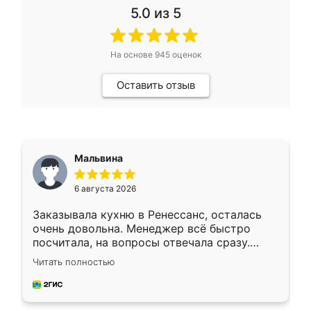
5.0
из 5
На основе
945
оценок
Оставить отзыв
Мальвина
6 августа 2026
Заказывала кухню в Ренессанс, осталась
очень довольна. Менеджер всё быстро
посчитала, на вопросы отвечала сразу.
Замерщик приехал в субботу, подошёл к
Читать полностью
делу со всей ответственностью. Собрали
за день, ребята работали аккуратно, даже
пыли почти не было. Качество отличное,