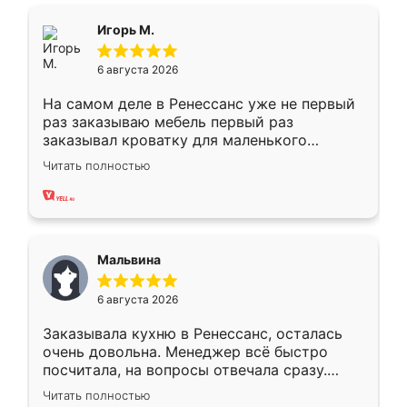
ящики ходят плавно, ничего не скрипит.
Всё подошло как влитое.
Игорь М.
6 августа 2026
На самом деле в Ренессанс уже не первый
раз заказываю мебель первый раз
заказывал кроватку для маленького
ребёнка при его рождении ,во второй раз
Читать полностью
заказал шкаф-купе. По качеству очень
хорошее сборка достаточно быстрая,
также адекватные цены. До этого
сравнивал с разными конкурентами в этом
сегменте ,выбор у конкурентов куда
Мальвина
меньше, здесь же он более разнообразный.
Мне нравится ,если что-то потребуется из
6 августа 2026
мебели буду заказывать только здесь.
Заказывала кухню в Ренессанс, осталась
очень довольна. Менеджер всё быстро
посчитала, на вопросы отвечала сразу.
Замерщик приехал в субботу, подошёл к
Читать полностью
делу со всей ответственностью. Собрали